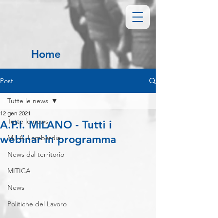
Home
Post
Tutte le news
12 gen 2021
Tutte le news
A.P.I. MILANO - Tutti i
webinar in programma
M.I.A. Lombardia
News dal territorio
MITICA
News
Politiche del Lavoro