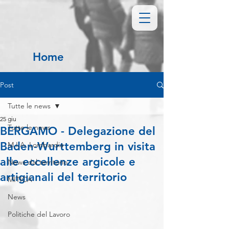
Home
Post
Tutte le news
25 giu
Tutte le news
BERGAMO - Delegazione del
Baden-Wurttemberg in visita
M.I.A. Lombardia
alle eccellenze argicole e
News dal territorio
artigianali del territorio
MITICA
News
Politiche del Lavoro