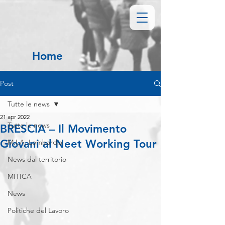
Home
Post
Tutte le news
21 apr 2022
Tutte le news
BRESCIA – Il Movimento
Giovani al Neet Working Tour
M.I.A. Lombardia
News dal territorio
MITICA
News
Politiche del Lavoro