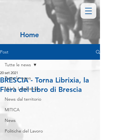
Home
Post
Tutte le news
20 set 2021
Tutte le news
BRESCIA - Torna Librixia, la
Fiera del Libro di Brescia
M.I.A. Lombardia
News dal territorio
MITICA
News
Politiche del Lavoro