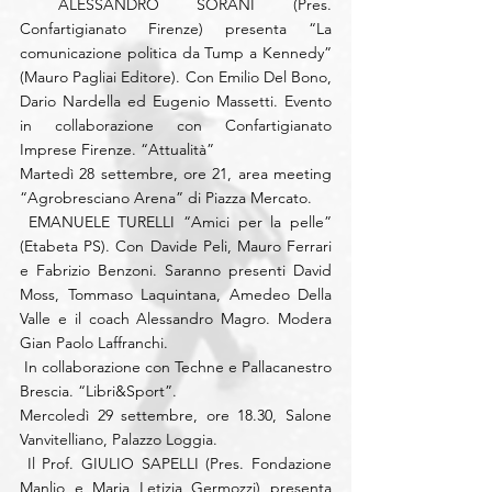
 ALESSANDRO SORANI (Pres. 
Confartigianato Firenze) presenta “La 
comunicazione politica da Tump a Kennedy” 
(Mauro Pagliai Editore). Con Emilio Del Bono, 
Dario Nardella ed Eugenio Massetti. Evento 
in collaborazione con Confartigianato 
Imprese Firenze. “Attualità”
Martedì 28 settembre, ore 21, area meeting 
“Agrobresciano Arena” di Piazza Mercato.
 EMANUELE TURELLI “Amici per la pelle” 
(Etabeta PS). Con Davide Peli, Mauro Ferrari 
e Fabrizio Benzoni. Saranno presenti David 
Moss, Tommaso Laquintana, Amedeo Della 
Valle e il coach Alessandro Magro. Modera 
Gian Paolo Laffranchi.
 In collaborazione con Techne e Pallacanestro 
Brescia. “Libri&Sport”.
Mercoledì 29 settembre, ore 18.30, Salone 
Vanvitelliano, Palazzo Loggia.
 Il Prof. GIULIO SAPELLI (Pres. Fondazione 
Manlio e Maria Letizia Germozzi) presenta 