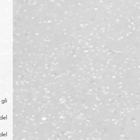
li 
el 
el 