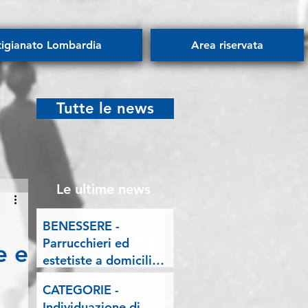
tigianato Lombardia
Area riservata
Tutte le news
Le ultime news
BENESSERE -
Parrucchieri ed
e e
estetiste a domicilio.
Esposto delle
CATEGORIE -
Associazioni artigiane
Individuazione di