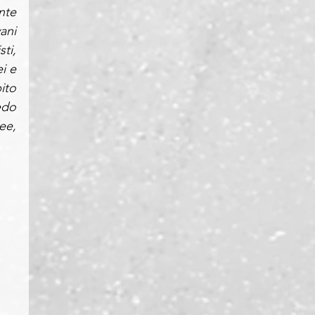
te 
ni 
i, 
i e 
to 
do 
e, 