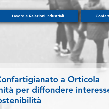
Lavoro e Relazioni Industriali
Confar
nfartigianato a Orticola
ità per diffondere interess
stenibilità