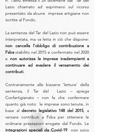
n. 13692 emessa il 24 dicembre dal  Tar del 
Lazio chiamato ad esprimersi sul ricorso 
presentato da alcune  imprese artigiane non 
iscritte al Fondo.
La sentenza del Tar del Lazio non può essere 
interpretata, ma va letta in ciò che dispone: 
non cancella l’obbligo di contribuzione a 
Fsba
 stabilito nel 2015 e confermato nel 2020 
e 
non autorizza le imprese inadempienti a 
continuare ad evadere il versamento dei 
contributi
.
Contrariamente alle bizzarre ‘letture’ della 
sentenza, il Tar del  Lazio – spiega 
Confartigianato – non fa che confermare 
quanto già noto:  le imprese sono tenute, in 
base al
 decreto legislativo 148 del 2015
, a 
versare contributi a Fsba per ottenere le 
ordinarie prestazioni erogate dal Fondo. Le 
integrazioni speciali da Covid-19
  non sono 