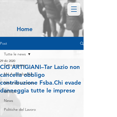
Home
Post
Tutte le news
29 dic 2020
Tutte le news
CIG ARTIGIANI–Tar Lazio non
cancella obbligo
M.I.A. Lombardia
contribuzione Fsba.Chi evade
News dal territorio
danneggia tutte le imprese
MITICA
News
Politiche del Lavoro