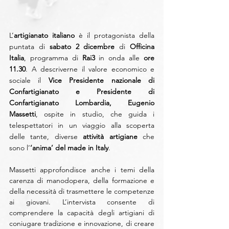
L’
artigianato italiano
 è il protagonista della 
puntata di 
sabato 2 dicembre
 di 
Officina 
Italia
, programma di
 Rai3
 in onda alle 
ore 
11.30
. A descriverne il valore economico e 
sociale il 
Vice Presidente nazionale di 
Confartigianato e Presidente di 
Confartigianato Lombardia, Eugenio 
Massetti
, ospite in studio, che guida i 
telespettatori in un viaggio alla scoperta 
delle tante, diverse 
attività artigiane
 che 
sono l’
‘anima’ del made in Italy
.
Massetti approfondisce anche i temi della 
carenza di manodopera, della formazione e 
della necessità di trasmettere le competenze 
ai giovani. L’intervista consente di 
comprendere la capacità degli artigiani di 
coniugare tradizione e innovazione, di creare 