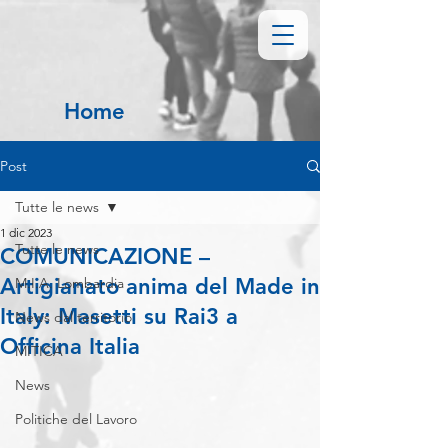
Home
Post
Tutte le news
1 dic 2023
Tutte le news
COMUNICAZIONE –
Artigianato anima del Made in
M.I.A. Lombardia
Italy: Masetti su Rai3 a
News dal territorio
Officina Italia
MITICA
News
Politiche del Lavoro