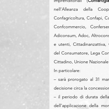
imprenditoriali (
Confartigi
nell’Alleanza della Coope
Confagricoltura, Confapi, Co
Confcommercio, Conferser
Adiconsum, Adoc, Altrocons
e utenti, Cittadinanzattiv
del Consumatore, Lega Con
Cittadino, Unione Nazionale
In particolare:
– sarà prorogato al 31 mar
decisione circa la concessio
– il periodo di durata dell
dell’applicazione della mo