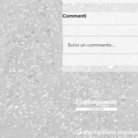
Commenti
Scrivi un commento...
Confartigianato Impres