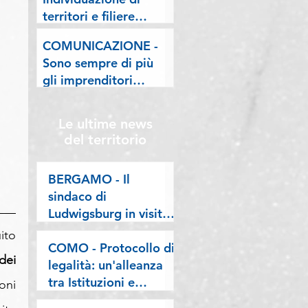
lombarde: "Le regole
territori e filiere
valgano per tutti"
pilota nell'ambito del
COMUNICAZIONE -
"Programma V.E.R.A.
Sono sempre di più
– Ecodesign etico e
gli imprenditori
valorizzazione delle
stranieri in
filiere artigiane"
Lombardia, la nostra
Le ultime news
riflessione sulla
del territorio
stampa
BERGAMO - Il
sindaco di
Ludwigsburg in visita
a Confartigianato
ito 
Bergamo: si rafforza
COMO - Protocollo di
ei 
una collaborazione
legalità: un'alleanza
lunga oltre vent’anni
tra Istituzioni e
ni 
imprese per difendere