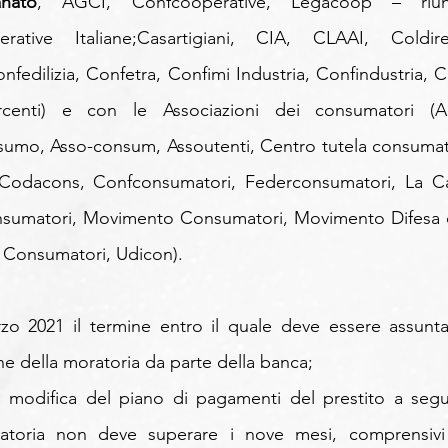
anato
, AGCI, Confcooperative, Legacoop – riuni
rative Italiane;Casartigiani, CIA, CLAAI, Coldirett
nfedilizia, Confetra, Confimi Industria, Confindustria, Cn
centi) e con le Associazioni dei consumatori (Ac
umo, Asso-consum, Assoutenti, Centro tutela consumato
a, Codacons, Confconsumatori, Federconsumatori, La Ca
sumatori, Movimento Consumatori, Movimento Difesa d
 Consumatori, Udicon).
zo 2021 il termine entro il quale deve essere assunta 
ne della moratoria da parte della banca;
a modifica del piano di pagamenti del prestito a segui
ratoria non deve superare i nove mesi, comprensivi 