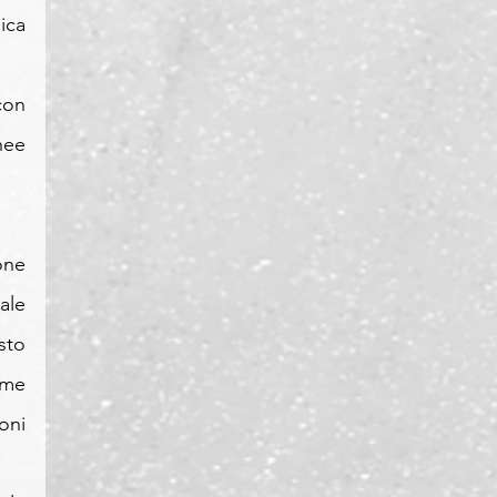
ca 
on 
ee 
ne 
le 
to 
me 
ni 