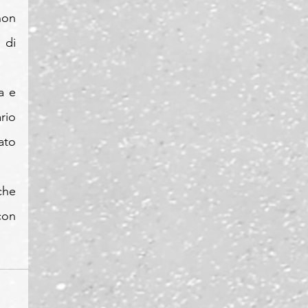
on 
di 
 e 
io 
to 
he 
on 