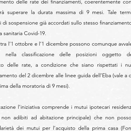
ento delle rate dei finanziamenti, coerentemente con 
à superare la durata massima di 9 mesi. Tale termi
di sospensione già accordati sullo stesso finanziamento 
sanitaria Covid-19.
 tra l’1 ottobre e l’1 dicembre possono comunque avvaler
à nella classificazione delle posizioni oggetto del
delle rate, a condizione che siano rispettati i nuo
rnamento del 2 dicembre alle linee guida dell’Eba (vale a d
sima della moratoria di 9 mesi).
zione l’iniziativa comprende i mutui ipotecari residenzia
i non adibiti ad abitazione principale) che non posso
arietà dei mutui per l’acquisto della prima casa (Fon