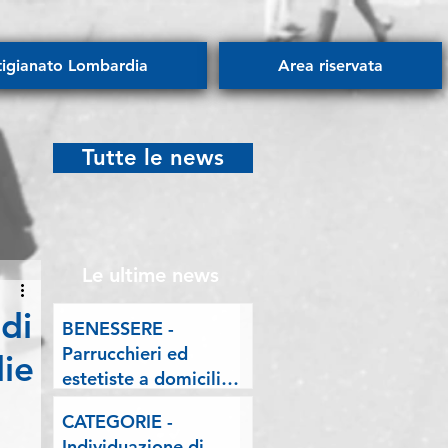
tigianato Lombardia
Area riservata
Tutte le news
Le ultime news
di
BENESSERE -
Parrucchieri ed
lie
estetiste a domicilio.
Esposto delle
CATEGORIE -
Associazioni artigiane
Individuazione di