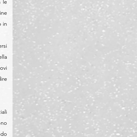
le 
ne 
in 
si 
la 
vi 
ire 
li 
no 
do 