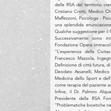
delle RSA del territorio cre
Cristiano Crotti, Medico Chi
Maffezzoni, Psicologa - Psi
una splendida enunciazione
Qualche suggestione per il f
Successivamente sono inte
Fondazione Opera Immacolat
“L’esperienza della Civitas
Francesco Mazzola, Ingegner
Definizione di città futura, di
Deodato Assanelli, Medico C
Medicina dello Sport e dell’E
come terapia del paziente a
Infine, il Dr. Palmiro Alq
Presidente della RSA Fond
“Problematiche bioetiche ne