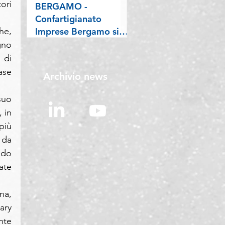
ri 
l'economia “sana”
BERGAMO -
Confartigianato
Imprese Bergamo si
he, 
conferma Welfare
no 
Champion: premiata a
di 
Roma con l’attestato
se 
Archivio news
Welfare Index PMI
2026
uo 
 in 
iù 
da 
do 
te 
a, 
ry 
te 