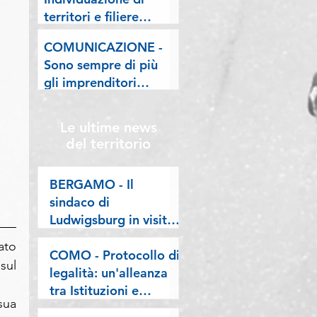
lombarde: "Le regole
territori e filiere
valgano per tutti"
pilota nell'ambito del
COMUNICAZIONE -
"Programma V.E.R.A.
Sono sempre di più
– Ecodesign etico e
gli imprenditori
valorizzazione delle
stranieri in
filiere artigiane"
Lombardia, la nostra
Le ultime news
riflessione sulla
del territorio
stampa
BERGAMO - Il
sindaco di
Ludwigsburg in visita
a Confartigianato
to 
Bergamo: si rafforza
COMO - Protocollo di
ul 
una collaborazione
legalità: un'alleanza
lunga oltre vent’anni
tra Istituzioni e
ua 
imprese per difendere