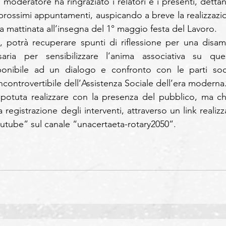
il moderatore ha ringraziato i relatori e i presenti, detta
 prossimi appuntamenti, auspicando a breve la realizzazio
a mattinata all’insegna del 1° maggio festa del Lavoro.
 potrà recuperare spunti di riflessione per una disami
saria per sensibilizzare l’anima associativa su ques
onibile ad un dialogo e confronto con le parti socia
ncontrovertibile dell’Assistenza Sociale dell’era moderna
potuta realizzare con la presenza del pubblico, ma chi
 registrazione degli interventi, attraverso un link realizz
outube” sul canale “unacertaeta-rotary2050”.