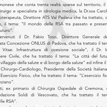
monese che conta trenta realtà sparse sul territorio, il D
rurgo e specialista in idrologia medica, la Dr.ssa Caroli
coterapeuta, Direttore ATS Val Padana che ha trattato, c
, il tema: “Il mondo delle RSA tra passato e present
uturo”.
rvenuti il Dr. Fabio Toso, Direttore Generale del
a Concezione ONLUS di Padova, che ha trattato il tem
 Vitae. Infrastruttura di coesione sociale”, il Dr. In
e Civile, che ha trattato il tema: “La città del futur
 villaggio della salute e di borgo della salute” ed infine il 
hirurgo-Cardiologo, Presidente della Società Italiana 
sercizio Fisico, che ha trattato il tema: “L’esercizio fisi
nziano”.
uati, ex primario di Chirurgia Ospedale di Cremona, o
azione Soldi di Vescovato, che ha trattato il tem
lle RSA”.