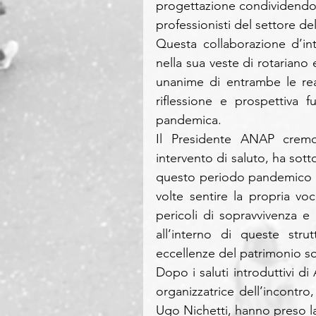
progettazione condividendone 
professionisti del settore de
Questa collaborazione d’inte
nella sua veste di rotariano
unanime di entrambe le rea
riflessione e prospettiva 
pandemica.
Il Presidente ANAP crem
intervento di saluto, ha sotto
questo periodo pandemico tra
volte sentire la propria voc
pericoli di sopravvivenza e
all’interno di queste str
eccellenze del patrimonio so
Dopo i saluti introduttivi di
organizzatrice dell’incontro
Ugo Nichetti, hanno preso la 