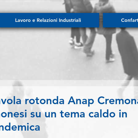
Lavoro e Relazioni Industriali
Confar
vola rotonda Anap Cremon
monesi su un tema caldo in
andemica