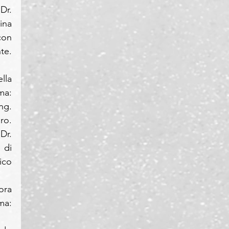
r. 
na 
on 
e. 
la 
a: 
g. 
o. 
Dr. 
di 
co 
ra 
a: 