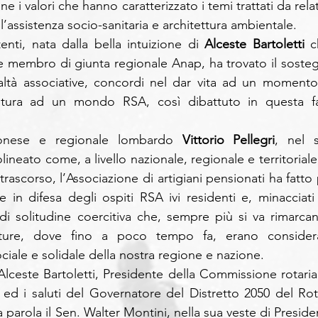
i valori che hanno caratterizzato i temi trattati da relato
ll’assistenza socio-sanitaria e architettura ambientale.
nti, nata dalla bella intuizione di 
Alceste Bartoletti
 c
 e membro di giunta regionale Anap, ha trovato il sosteg
ltà associative, concordi nel dar vita ad un momento 
futura ad un mondo RSA, così dibattuto in questa fa
onese e regionale lombardo 
Vittorio Pellegri
, nel s
lineato come, a livello nazionale, regionale e territoriale,
scorso, l’Associazione di artigiani pensionati ha fatto p
e in difesa degli ospiti RSA ivi residenti e, minacciati 
 di solitudine coercitiva che, sempre più si va rimarcan
utture, dove fino a poco tempo fa, erano considera
ciale e solidale della nostra regione e nazione.
 Alceste Bartoletti, Presidente della Commissione rotarian
, ed i saluti del Governatore del Distretto 2050 del Rota
parola il Sen. Walter Montini, nella sua veste di Presiden