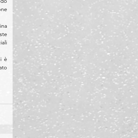
ndo 
ne 
na 
te 
li 
.
 è 
ato 