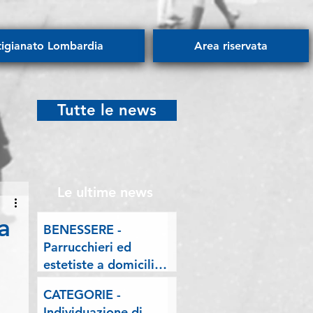
tigianato Lombardia
Area riservata
Tutte le news
Le ultime news
a
BENESSERE -
Parrucchieri ed
estetiste a domicilio.
Esposto delle
CATEGORIE -
Associazioni artigiane
Individuazione di