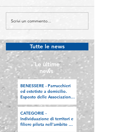
Scrivi un commento...
CATEGORIE -
COMUNICAZIO
Individuazione di
Sono sempre di 
territori e filiere pilota
imprenditori str
nell'ambito del
Lombardia, la n
Tutte le news
"Programma V.E.R.A. –
riflessione sull
Ecodesign etico e
valorizzazione delle
Le ultime
filiere artigiane"
news
BENESSERE - Parrucchieri
ed estetiste a domicilio.
Esposto delle Associazioni
artigiane lombarde: "Le
regole valgano per tutti"
CATEGORIE -
Individuazione di territori e
filiere pilota nell'ambito del
"Programma V.E.R.A. –