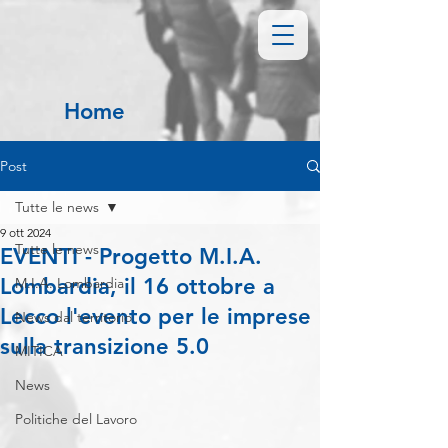
Home
Post
Tutte le news
9 ott 2024
Tutte le news
EVENTI - Progetto M.I.A.
Lombardia, il 16 ottobre a
M.I.A. Lombardia
Lecco l'evento per le imprese
News dal territorio
sulla transizione 5.0
MITICA
News
Politiche del Lavoro