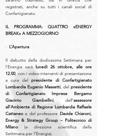
registrati, anche su tutti i canali social di 
Confartigianato.  
IL PROGRAMMA: QUATTRO «ENERGY 
BREAK» A MEZZOGIORNO
·  
L’Apertura
Il debutto della dodicesima Settimana per 
l’Energia sarà 
lunedì 26 ottobre, alle ore 
12.00
, con i video-interventi di presentazione 
a cura del 
presidente di Confartigianato 
Lombardia Eugenio Massetti
, del 
presidente 
di Confartigianato Imprese Bergamo 
Giacinto Giambellini
, dell’
assessore 
all’Ambiente di Regione Lombardia Raffaele 
Cattaneo
 e del professore 
Davide Chiaroni, 
Energy & Strategy Group – Politecnico di 
Milano
 (e direzione scientifica della 
Settimana per l’Energia). 