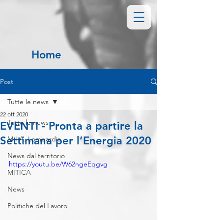
Home
Post
Tutte le news
22 ott 2020
Tutte le news
EVENTI - Pronta a partire la
Settimana per l’Energia 2020
M.I.A. Lombardia
News dal territorio
https://youtu.be/W62ngeEqgvg
MITICA
News
Politiche del Lavoro