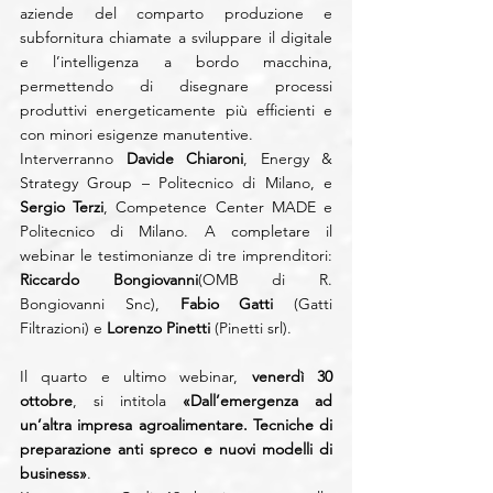
aziende del comparto produzione e 
subfornitura chiamate a sviluppare il digitale 
e l’intelligenza a bordo macchina, 
permettendo di disegnare processi 
produttivi energeticamente più efficienti e 
con minori esigenze manutentive. 
Interverranno 
Davide Chiaroni
, Energy & 
Strategy Group – Politecnico di Milano, e 
Sergio Terzi
, Competence Center MADE e 
Politecnico di Milano. A completare il 
webinar le testimonianze di tre imprenditori: 
Riccardo Bongiovanni
(OMB di R. 
Bongiovanni Snc), 
Fabio Gatti
 (Gatti 
Filtrazioni) e 
Lorenzo Pinetti
 (Pinetti srl).
Il quarto e ultimo webinar, 
venerdì 30 
ottobre
, si intitola 
«Dall’emergenza ad 
un’altra impresa agroalimentare. Tecniche di 
preparazione anti spreco e nuovi modelli di 
business»
.