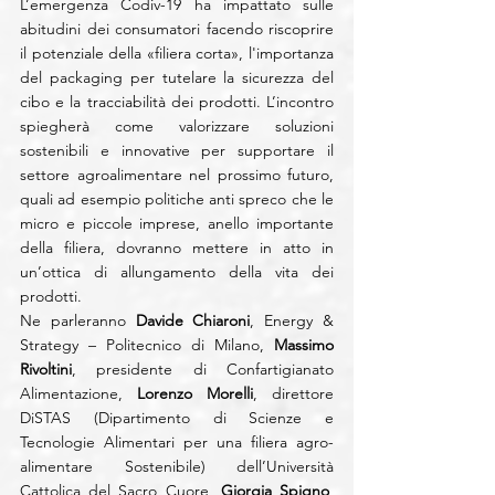
L’emergenza Codiv-19 ha impattato sulle 
abitudini dei consumatori facendo riscoprire 
il potenziale della «filiera corta», l'importanza 
del packaging per tutelare la sicurezza del 
cibo e la tracciabilità dei prodotti. L’incontro 
spiegherà come valorizzare soluzioni 
sostenibili e innovative per supportare il 
settore agroalimentare nel prossimo futuro, 
quali ad esempio politiche anti spreco che le 
micro e piccole imprese, anello importante 
della filiera, dovranno mettere in atto in 
un’ottica di allungamento della vita dei 
prodotti.
Ne parleranno 
Davide Chiaroni
, Energy & 
Strategy – Politecnico di Milano, 
Massimo 
Rivoltini
, presidente di Confartigianato 
Alimentazione, 
Lorenzo Morelli
, direttore 
DiSTAS (Dipartimento di Scienze e 
Tecnologie Alimentari per una filiera agro-
alimentare Sostenibile) dell’Università 
Cattolica del Sacro Cuore, 
Giorgia Spigno
, 