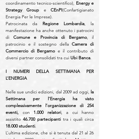
coordinamento tecnico-scientifico), 
Energy e 
Strategy Group
 e 
CEnPI
(Confartigianato 
Energia Per le Imprese).
Patrocinata da 
Regione Lombardia
, la 
manifestazione ha anche ottenuto i patrocini 
di 
Comune e Provincia di Bergamo
, il 
patrocinio e il sostegno della 
Camera di 
Commercio di Bergamo
 e il contributo di 
diversi partner consolidati tra cui 
Ubi Banca
.
I NUMERI DELLA SETTIMANA PER 
L’ENERGIA
Nelle sue undici edizioni, dal 2009 ad oggi, 
la 
Settimana per l’Energia ha visto 
complessivamente l’organizzazione di 254 
eventi,
 con 
1.000 relatori
, a cui hanno 
assistito 
46.700 partecipanti
 tra i quali circa 
18.000 studenti
.
L’ultima edizione, che si è tenuta dal 21 al 26 