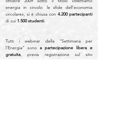
ottobre 2009 sotto il titolo «Mettiamo 
energia in circolo: le sfide dell’economia 
circolare», si è chiusa con 
4.200 partecipanti
di cui 
1.500 studenti
.
Tutti i webinar della “Settimana per 
l’Energia” sono 
a partecipazione libera e 
gratuita
, previa registrazione sul sito 
www.settimanaenergia.it
. 
Per conoscere il programma aggiornato 
della manifestazione e per ulteriori 
informazioni è possibile consultare il sito 
www.settimanaenergia.it
. o la pagina 
Facebook @Settimanaenergia.
News