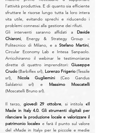
l’attività produttiva. E di quanto sia efficiente 
sfruttare le risorse lungo tutta la loro intera 
vita utile, evitando sprechi e riducendo i 
problemi connessi alla gestione dei rifiuti. 
Gli interventi saranno affidati a 
Davide 
Chiaroni
, Energy & Strategy Group – 
Politecnico di Milano, e a 
Stefano Martini
, 
Circular Economy Lab e Intesa Sanpaolo. 
Arricchiranno il webinar le testimonianze 
dirette di quattro imprenditori: 
Giuseppe 
Crudo
 (Barbiflex srl), 
Lorenzo Frigerio
 (Tessile 
srl), 
Nicola Gugliemini
 (Ceo Gandus 
Saldatrici srl) e 
Massimo Moscatelli
(Moscatelli Bruno srl).
Il terzo, 
giovedì 29 ottobre
, si intitola 
«Il 
Made in Italy 4.0. Gli strumenti digitali per 
rilanciare la produzione locale e valorizzare il 
patrimonio locale»
 e farà il punto sul valore 
del «Made in Italy» per le piccole e medie 