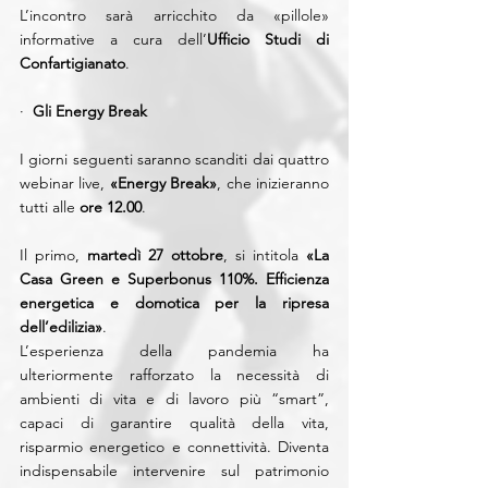
L’incontro sarà arricchito da «pillole» 
informative a cura dell’
Ufficio Studi di 
Confartigianato
.
·  
Gli Energy Break
I giorni seguenti saranno scanditi dai quattro 
webinar live, 
«Energy Break»
, che inizieranno 
tutti alle 
ore 12.00
.
Il primo, 
martedì 27 ottobre
, si intitola 
«La 
Casa Green e Superbonus 110%. Efficienza 
energetica e domotica per la ripresa 
dell’edilizia»
. 
L’esperienza della pandemia ha 
ulteriormente rafforzato la necessità di 
ambienti di vita e di lavoro più “smart”, 
capaci di garantire qualità della vita, 
risparmio energetico e connettività. Diventa 
indispensabile intervenire sul patrimonio 