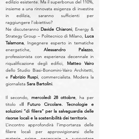
edilizio esistente. Ma il superbonus del 110%, 
insieme a una rinnovata esigenza di investire 
in edilizia, saranno sufficienti per 
raggiungere l’obiettivo?
Ne discuteranno 
Davide Chiaroni
, Energy & 
Strategy Group – Politecnico di Milano, 
Luca 
Talamona
, Ingegnere esperto in tematiche 
energetiche, 
Alessandro Palazzo
, 
professionista con esperienza decennale in 
riqualificazione degli edifici, 
Matteo Vairo
dello Studio Biasi-Bonomini-Vairo Architetti, 
e 
Fabrizio Ruspi
, commercialista. Modera la 
giornalista 
Sara Bartolini
.
Il secondo, 
mercoledì 28 ottobre
, ha per 
titolo «
Il Futuro Circolare. Tecnologie e 
soluzioni “di filiera” per la salvaguardia delle 
risorse locali e la sostenibilità dei territori»
.  
L’incontro approfondirà l’importanza delle 
filiere locali per approvvigionarsi delle 
materie prime necessarie a supportare 