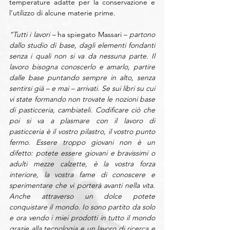
temperature adatte per la conservazione e 
l’utilizzo di alcune materie prime.
“Tutti i lavori –
 ha spiegato Massari –
 partono 
dallo studio di base, dagli elementi fondanti 
senza i quali non si va da nessuna parte. Il 
lavoro bisogna conoscerlo e amarlo, partire 
dalle base puntando sempre in alto, senza 
sentirsi già – e mai – arrivati. Se sui libri su cui 
vi state formando non trovate le nozioni base 
di pasticceria, cambiateli. Codificare ciò che 
poi si va a plasmare con il lavoro di 
pasticceria è il vostro pilastro, il vostro punto 
fermo. Essere troppo giovani non è un 
difetto: potete essere giovani e bravissimi o 
adulti mezze calzette, è la vostra forza 
interiore, la vostra fame di conoscere e 
sperimentare che vi porterà avanti nella vita. 
Anche attraverso un dolce potete 
conquistare il mondo. Io sono partito da solo 
e ora vendo i miei prodotti in tutto il mondo 
grazie alla tecnologia e un lavoro di ricerca e 