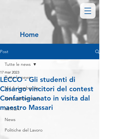
Home
Post
Tutte le news
17 mar 2023
Tutte le news
LECCO - Gli studenti di
Casargo vincitori del contest
M.I.A. Lombardia
Confartigianato in visita dal
News dal territorio
maestro Massari
MITICA
News
Politiche del Lavoro