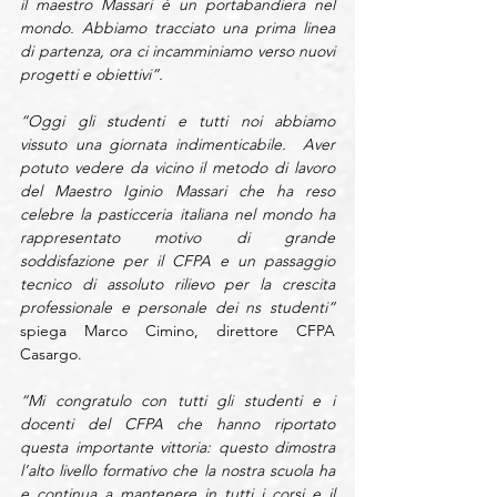
il maestro Massari è un portabandiera nel 
mondo. Abbiamo tracciato una prima linea 
di partenza, ora ci incamminiamo verso nuovi 
progetti e obiettivi”.
“Oggi gli studenti e tutti noi abbiamo 
vissuto una giornata indimenticabile.  Aver 
potuto vedere da vicino il metodo di lavoro 
del Maestro Iginio Massari che ha reso 
celebre la pasticceria italiana nel mondo ha 
rappresentato motivo di grande 
soddisfazione per il CFPA e un passaggio 
tecnico di assoluto rilievo per la crescita 
professionale e personale dei ns studenti” 
spiega Marco Cimino, direttore CFPA 
Casargo.
“Mi congratulo con tutti gli studenti e i 
docenti del CFPA che hanno riportato 
questa importante vittoria: questo dimostra 
l’alto livello formativo che la nostra scuola ha 
e continua a mantenere in tutti i corsi e il 