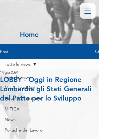
Home
Post
Tutte le news
14 giu 2024
Tutte le news
LOBBY - Oggi in Regione
Lombardia gli Stati Generali
M.I.A. Lombardia
del Patto per lo Sviluppo
News dal territorio
MITICA
News
Politiche del Lavoro