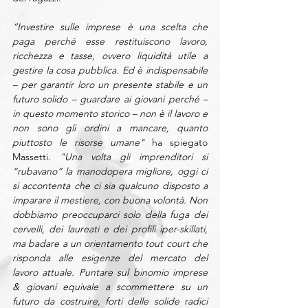
“Investire sulle imprese è una scelta che 
paga perché esse restituiscono lavoro, 
ricchezza e tasse, ovvero liquidità utile a 
gestire la cosa pubblica. Ed è indispensabile 
– per garantir loro un presente stabile e un 
futuro solido – guardare ai giovani perché – 
in questo momento storico – non è il lavoro e 
non sono gli ordini a mancare, quanto 
piuttosto le risorse umane" 
ha spiegato 
Massetti.
 "Una volta gli imprenditori si 
“rubavano” la manodopera migliore, oggi ci 
si accontenta che ci sia qualcuno disposto a 
imparare il mestiere, con buona volontà. Non 
dobbiamo preoccuparci solo della fuga dei 
cervelli, dei laureati e dei profili iper-skillati, 
ma badare a un orientamento tout court che 
risponda alle esigenze del mercato del 
lavoro attuale. Puntare sul binomio imprese 
& giovani equivale a scommettere su un 
futuro da costruire, forti delle solide radici 