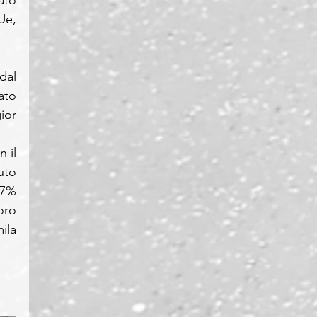
Ue, 
al 
to 
or 
il 
to 
7% 
ro 
la 