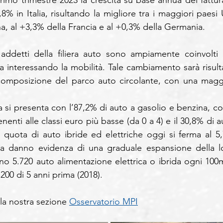
,8% in Italia, risultando la migliore tra i maggiori paesi 
a, al +3,3% della Francia e al +0,3% della Germania.
addetti della filiera auto sono ampiamente coinvolti d
 interessando la mobilità. Tale cambiamento sarà risulta
 composizione del parco auto circolante, con una maggi
si presenta con l’87,2% di auto a gasolio e benzina, con 
enti alle classi euro più basse (da 0 a 4) e il 30,8% di au
a quota di auto ibride ed elettriche oggi si ferma al 5,
ica danno evidenza di una graduale espansione della lo
ano 5.720 auto alimentazione elettrica o ibrida ogni 100mi
1.200 di 5 anni prima (2018).
lla nostra sezione 
Osservatorio MPI