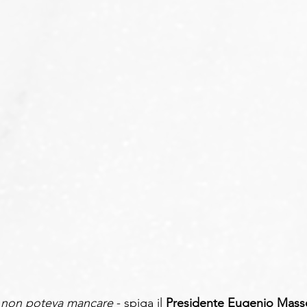
 non poteva mancare 
- spiga il 
Presidente Eugenio Masse