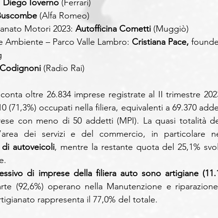
 
Diego Ioverno
 (Ferrari)
 Buscombe
 (Alfa Romeo)
ianato Motori 2023: 
Autofficina Cometti
 (Muggiò)
e Ambiente – Parco Valle Lambro: 
Cristiana Pace,
 founde
g
 Codignoni
 (Radio Rai)
onta oltre 26.834 imprese registrate al II trimestre 2023
0 (71,3%) occupati nella filiera, equivalenti a 69.370 addet
rese con meno di 50 addetti (MPI). La quasi totalità deg
di autoveicoli
, mentre la restante quota del 25,1% svol
e.
ivo di imprese della filiera auto sono artigiane (11.1
arte (92,6%) operano nella Manutenzione e riparazione 
artigianato rappresenta il 77,0% del totale. 