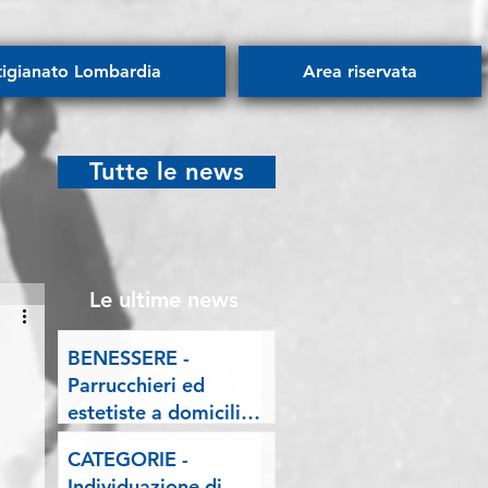
tigianato Lombardia
Area riservata
Tutte le news
Le ultime news
BENESSERE -
Parrucchieri ed
estetiste a domicilio.
Esposto delle
CATEGORIE -
Associazioni artigiane
Individuazione di