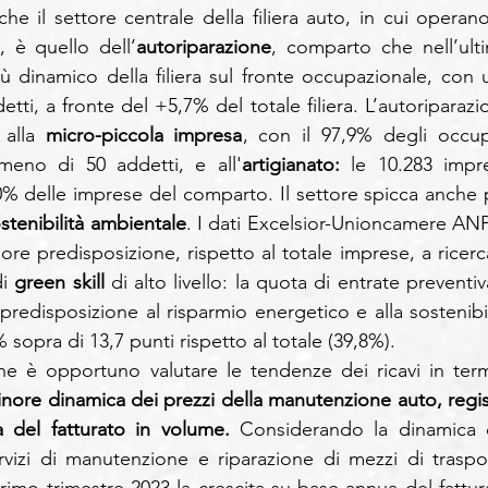
e il settore centrale della filiera auto, in cui operano 
 è quello dell’
autoriparazione
, comparto che nell’ulti
iù dinamico della filiera sul fronte occupazionale, con u
tti, a fronte del +5,7% del totale filiera. L’autoriparazio
 alla 
micro-piccola impresa
, con il 97,9% degli occupa
meno di 50 addetti, e all'
artigianato: 
le 10.283 impre
7,0% delle imprese del comparto. Il settore spicca anche p
stenibilità ambientale
. I dati Excelsior-Unioncamere ANP
e predisposizione, rispetto al totale imprese, a ricerca
i 
green skill
 di alto livello: la quota di entrate preventiv
predisposizione al risparmio energetico e alla sostenibili
 sopra di 13,7 punti rispetto al totale (39,8%).
one è opportuno valutare le tendenze dei ricavi in termi
 minore dinamica dei prezzi della manutenzione auto, regist
a del fatturato in volume.
 Considerando la dinamica d
vizi di manutenzione e riparazione di mezzi di traspor
primo trimestre 2023 la crescita su base annua del fattura