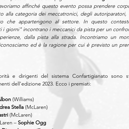
avoriamo affinché questo evento possa prendere corpo
o alla categoria dei meccatronici, degli autoriparatori, d
oro che appartengono al settore. In questo contesto
i i giorni" incontrano i meccanici da pista per un confron
sperienze, dalla pista alla strada. Incontriamo un mon
iconosciamo ed è la ragione per cui è previsto un prem
orità e dirigenti del sistema Confartigianato sono sta
enti dell’edizione 2023. Ecco i premiati:
Albon
 (Williams)
drea Stella
 (McLaren)
stri
 (McLaren) 
cLaren –
 Sophie Ogg