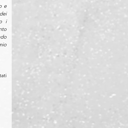
 e 
ei 
 i 
to 
do 
io 
ti 