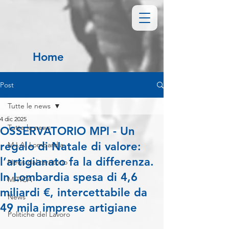
Home
Post
Tutte le news
4 dic 2025
Tutte le news
OSSERVATORIO MPI - Un
regalo di Natale di valore:
M.I.A. Lombardia
l’artigianato fa la differenza.
News dal territorio
In Lombardia spesa di 4,6
MITICA
miliardi €, intercettabile da
News
49 mila imprese artigiane
Politiche del Lavoro