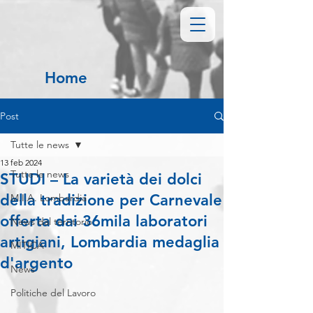
Home
Post
Tutte le news
13 feb 2024
Tutte le news
STUDI – La varietà dei dolci
della tradizione per Carnevale
M.I.A. Lombardia
offerta dai 36mila laboratori
News dal territorio
artigiani, Lombardia medaglia
MITICA
d'argento
News
Politiche del Lavoro