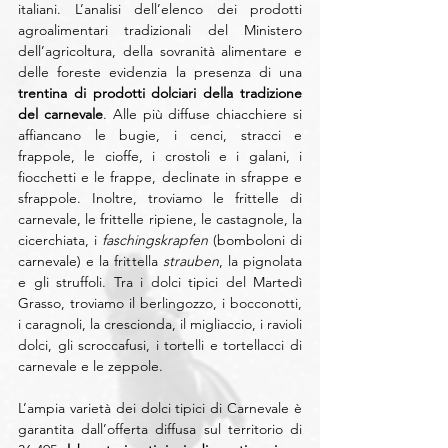
italiani. L’analisi dell’elenco dei prodotti 
agroalimentari tradizionali del Ministero 
dell’agricoltura, della sovranità alimentare e 
delle foreste evidenzia la presenza di una 
trentina di prodotti dolciari della tradizione 
del carnevale
. Alle più diffuse chiacchiere si 
affiancano le bugie, i cenci, stracci e 
frappole, le cioffe, i crostoli e i galani, i 
fiocchetti e le frappe, declinate in sfrappe e 
sfrappole. Inoltre, troviamo le frittelle di 
carnevale, le frittelle ripiene, le castagnole, la 
cicerchiata, i 
faschingskrapfen
 (bomboloni di 
carnevale) e la frittella 
strauben
, la pignolata 
e gli struffoli. Tra i dolci tipici del Martedì 
Grasso, troviamo il berlingozzo, i bocconotti, 
i caragnoli, la crescionda, il migliaccio, i ravioli 
dolci, gli scroccafusi, i tortelli e tortellacci di 
carnevale e le zeppole.
L’ampia varietà dei dolci tipici di Carnevale è 
garantita dall’offerta diffusa sul territorio di 