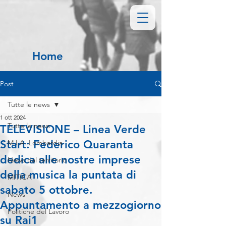
Home
Post
Tutte le news
1 ott 2024
Tutte le news
TELEVISIONE – Linea Verde
Start: Federico Quaranta
M.I.A. Lombardia
dedica alle nostre imprese
News dal territorio
della musica la puntata di
MITICA
sabato 5 ottobre.
News
Appuntamento a mezzogiorno
Politiche del Lavoro
su Rai1