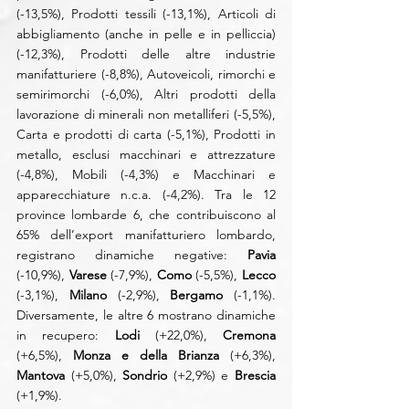
(-13,5%), Prodotti tessili (-13,1%), Articoli di 
abbigliamento (anche in pelle e in pelliccia) 
(-12,3%), Prodotti delle altre industrie 
manifatturiere (-8,8%), Autoveicoli, rimorchi e 
semirimorchi (-6,0%), Altri prodotti della 
lavorazione di minerali non metalliferi (-5,5%), 
Carta e prodotti di carta (-5,1%), Prodotti in 
metallo, esclusi macchinari e attrezzature 
(-4,8%), Mobili (-4,3%) e Macchinari e 
apparecchiature n.c.a. (-4,2%). Tra le 12 
province lombarde 6, che contribuiscono al 
65% dell’export manifatturiero lombardo, 
registrano dinamiche negative: 
Pavia 
(-10,9%), 
Varese
 (-7,9%), 
Como
 (-5,5%), 
Lecco
(-3,1%), 
Milano
 (-2,9%), 
Bergamo
 (-1,1%). 
Diversamente, le altre 6 mostrano dinamiche 
in recupero: 
Lodi
 (+22,0%),
 Cremona
(+6,5%), 
Monza e della Brianza 
(+6,3%), 
Mantova 
(+5,0%), 
Sondrio
 (+2,9%) e 
Brescia
(+1,9%).