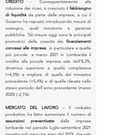
CREDITO 
- Conseguentemente alla 
riduzione dei ricavi, è cresciuto il 
fabbisogno 
di liquidità
 da parte delle imprese, a cui il 
Governo ha risposto introducendo misure di 
sostegno, quali moratorie e garanzie 
pubbliche. Tali misure oggi sono le principali 
promotrici della crescita dei 
finanziamenti 
concessi alle imprese
, in particolare a quelle 
più piccole: a marzo 2021 in Lombardia il 
credito alle piccole imprese sale dell’8,2%, 
dinamica superiore a quella complessiva 
(+4,3%) e migliore di quella del trimestre 
precedente (+5,4%) e di quella rilevata nello 
stesso periodo dell’anno precedente (marzo 
2020) (-2,1%).
MERCATO DEL LAVORO
 – Il rimbalzo 
produttivo ha fatto aumentare il numero di
assunzioni preventivate
 dalle imprese 
lombarde nel periodo luglio-settembre 2021 
rispetto agli stessi tre mesi del 2019, che sale 