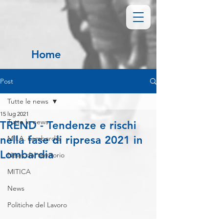
Home
Post
Tutte le news
15 lug 2021
Tutte le news
TREND - Tendenze e rischi
nella fase di ripresa 2021 in
M.I.A. Lombardia
Lombardia
News dal territorio
MITICA
News
Politiche del Lavoro