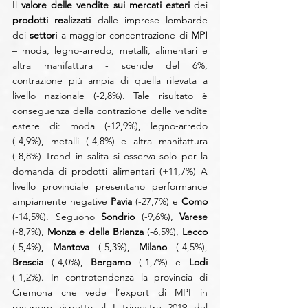
Il 
valore delle vendite sui mercati esteri 
dei 
prodotti realizzati 
dalle imprese lombarde 
dei 
settori 
a maggior concentrazione di
 MPI
– moda, legno-arredo, metalli, alimentari e 
altra manifattura - scende del 6%, 
contrazione più ampia di quella rilevata a 
livello nazionale (-2,8%). Tale risultato è 
conseguenza della contrazione delle vendite 
estere di: moda (-12,9%), legno-arredo 
(-4,9%), metalli (-4,8%) e altra manifattura 
(-8,8%) Trend in salita si osserva solo per la 
domanda di prodotti alimentari (+11,7%) A 
livello provinciale presentano performance 
ampiamente negative 
Pavia 
(-27,7%) e
 Como
(-14,5%). Seguono 
Sondrio 
(-9,6%), 
Varese
(-8,7%), 
Monza e della Brianza
 (-6,5%), 
Lecco 
(-5,4%), 
Mantova
 (-5,3%), 
Milano 
(-4,5%), 
Brescia
 (-4,0%), 
Bergamo
 (-1,7%) e 
Lodi
(-1,2%). In controtendenza la provincia di 
Cremona che vede l’export di MPI in 
recupero rispetto al I trimestre 2019 del 