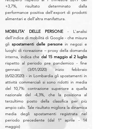
+3,7%, risultato determinato dalla 
performance positiva dell’export di prodotti 
alimentari e dell’altra manifattura.
MOBILITA’ DELLE PERSONE
 - L'analisi 
dell'indice di mobilità di Google - che misura 
gli 
spostamenti delle persone 
in negozi e 
luoghi di ricreazione – proxy della domanda 
interna, indica che 
dal 15 maggio al 2 luglio
rispetto al periodo pre pandemico - fine 
gennaio (3/01/2020) inizio febbraio 
(6/02/2020) - in Lombardia gli spostamenti in 
attività commerciali si sono ridotti in media 
del 10,7%: contrazione superiore a quella 
nazionale del -4,3%, che la posiziona al 
terzultimo posto della classifica per più 
ampio calo. Tale risultato migliora la dinamica 
media degli spostamenti registrata nel 
periodo precedente (dal 1° aprile - 14 
maggio)