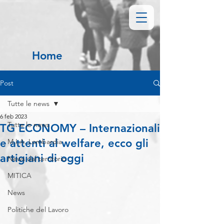
Home
Post
Tutte le news
6 feb 2023
Tutte le news
TG ECONOMY – Internazionali
e attenti al welfare, ecco gli
M.I.A. Lombardia
artigiani di oggi
News dal territorio
MITICA
News
Politiche del Lavoro