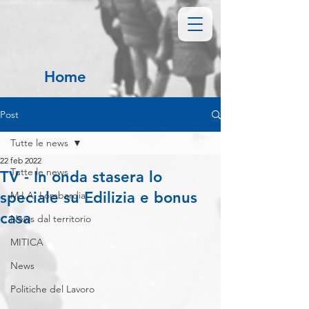
Home
Post
Tutte le news
22 feb 2022
Tutte le news
TV - In onda stasera lo
speciale su Edilizia e bonus
M.I.A. Lombardia
casa
News dal territorio
MITICA
News
Politiche del Lavoro