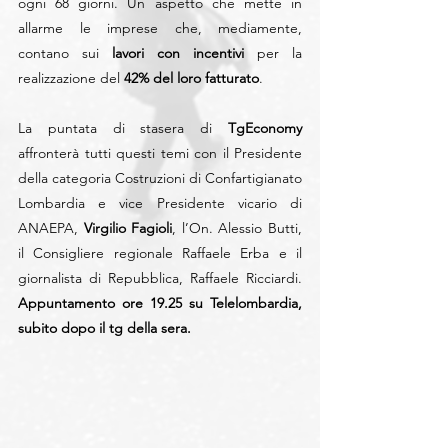
ogni 68 giorni. Un aspetto che mette in 
allarme le imprese che, mediamente, 
contano sui 
lavori con incentivi
 per la 
realizzazione del 
42% del loro fatturato
.
La puntata di stasera di 
TgEconomy 
affronterà tutti questi temi con il Presidente 
della categoria Costruzioni di Confartigianato 
Lombardia e vice Presidente vicario di 
ANAEPA, 
Virgilio Fagioli
, l’On. Alessio Butti, 
il Consigliere regionale Raffaele Erba e il 
giornalista di Repubblica, Raffaele Ricciardi. 
Appuntamento ore 19.25 su Telelombardia, 
subito dopo il tg della sera. 