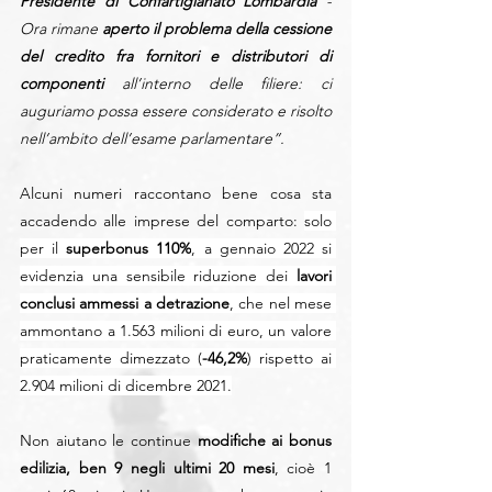
Presidente di Confartigianato Lombardia
 - 
Ora rimane 
aperto il problema della cessione 
del credito fra fornitori e distributori di 
componenti 
all’interno delle filiere: ci 
auguriamo possa essere considerato e risolto 
nell’ambito dell’esame parlamentare”.
Alcuni numeri raccontano bene cosa sta 
accadendo alle imprese del comparto: 
solo 
per il 
superbonus 110%
, a gennaio 2022 si 
evidenzia una sensibile riduzione dei 
lavori 
conclusi ammessi a detrazione
, che nel mese 
ammontano a 1.563 milioni di euro, un valore 
praticamente dimezzato (
-46,2%
) rispetto ai 
2.904 milioni di dicembre 2021.
Non aiutano le continue 
modifiche ai bonus 
edilizia, ben 9 negli ultimi 20 mesi
, cioè 1 