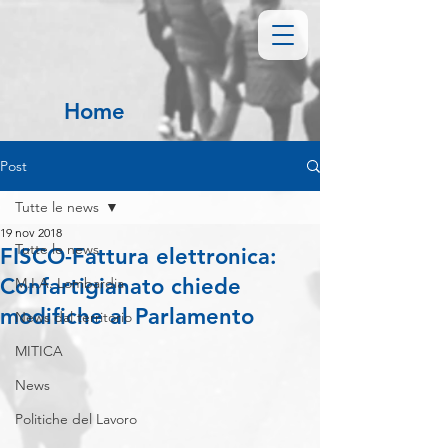
Home
Post
Tutte le news
19 nov 2018
Tutte le news
FISCO-Fattura elettronica:
Confartigianato chiede
M.I.A. Lombardia
modifiche al Parlamento
News dal territorio
MITICA
News
Politiche del Lavoro