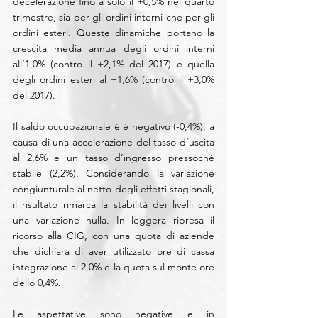
decelerazione fino a solo il +0,5% nel quarto 
trimestre, sia per gli ordini interni che per gli 
ordini esteri. Queste dinamiche portano la 
crescita media annua degli ordini interni 
all’1,0% (contro il +2,1% del 2017) e quella 
degli ordini esteri al +1,6% (contro il +3,0% 
del 2017).
Il saldo occupazionale è è negativo (-0,4%), a 
causa di una accelerazione del tasso d’uscita 
al 2,6% e un tasso d’ingresso pressoché 
stabile (2,2%). Considerando la variazione 
congiunturale al netto degli effetti stagionali, 
il risultato rimarca la stabilità dei livelli con 
una variazione nulla. In leggera ripresa il 
ricorso alla CIG, con una quota di aziende 
che dichiara di aver utilizzato ore di cassa 
integrazione al 2,0% e la quota sul monte ore 
dello 0,4%.
Le aspettative sono negative e in 