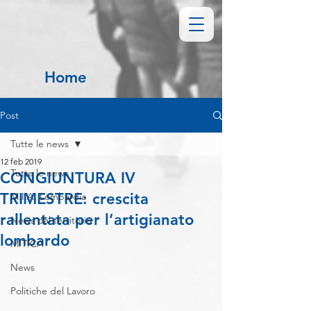
Home
Post
Tutte le news
12 feb 2019
Tutte le news
CONGIUNTURA IV
TRIMESTRE: crescita
M.I.A. Lombardia
rallentata per l’artigianato
News dal territorio
lombardo
MITICA
News
Politiche del Lavoro