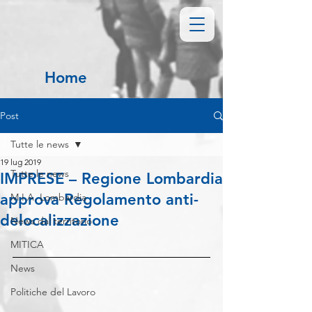
Home
Post
Tutte le news
19 lug 2019
Tutte le news
IMPRESE – Regione Lombardia
approva Regolamento anti-
M.I.A. Lombardia
delocalizzazione
News dal territorio
MITICA
News
Politiche del Lavoro