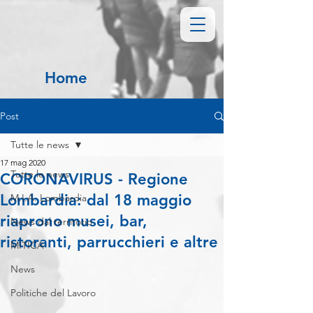
Home
Post
Tutte le news
17 mag 2020
Tutte le news
CORONAVIRUS - Regione
Lombardia: dal 18 maggio
M.I.A. Lombardia
riaprono musei, bar,
News dal territorio
ristoranti, parrucchieri e altre
MITICA
News
Politiche del Lavoro