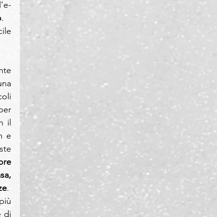
’e-
o
.
ile 
te 
na 
li 
er 
il 
 e 
te 
re 
a, 
ze
.
iù 
di 