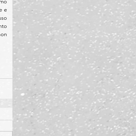
mo 
 e 
so 
to 
on 