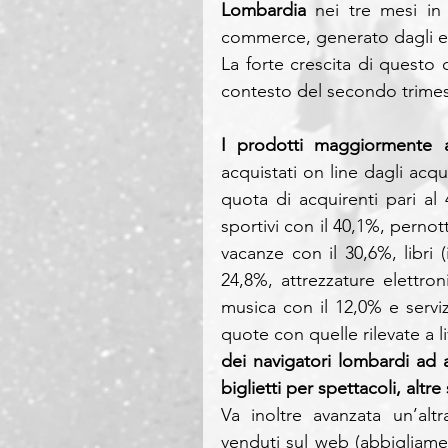
Lombardia
 nei tre mesi in 
commerce, generato dagli e
La forte crescita di questo c
contesto del secondo trimest
I prodotti maggiormente a
acquistati on line dagli acqu
quota di acquirenti pari al 
sportivi con il 40,1%, pernot
vacanze con il 30,6%, libri (
24,8%, attrezzature elettron
musica con il 12,0% e servi
quote con quelle rilevate a l
dei navigatori lombardi ad a
biglietti per spettacoli, al
Va inoltre avanzata un’alt
venduti sul web (abbigliament