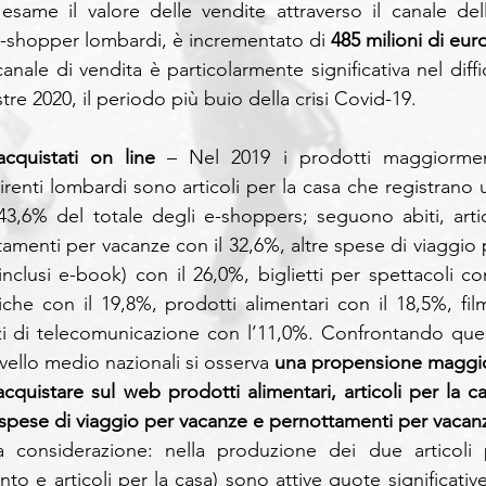
esame il valore delle vendite attraverso il canale dell
-shopper lombardi, è incrementato di 
485 milioni di eur
anale di vendita è particolarmente significativa nel diffic
re 2020, il periodo più buio della crisi Covid-19.
cquistati on line
 – Nel 2019 i prodotti maggiormen
irenti lombardi sono articoli per la casa che registrano u
43,6% del totale degli e-shoppers; seguono abiti, artico
tamenti per vacanze con il 32,6%, altre spese di viaggio p
inclusi e-book) con il 26,0%, biglietti per spettacoli con 
iche con il 19,8%, prodotti alimentari con il 18,5%, film
zi di telecomunicazione con l’11,0%. Confrontando ques
ivello medio nazionali si osserva 
una propensione maggio
cquistare sul web prodotti alimentari, articoli per la cas
tre spese di viaggio per vacanze e pernottamenti per vacan
ra considerazione: nella produzione dei due articoli p
o e articoli per la casa) sono attive quote significative 