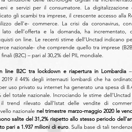
eni e servizi per il consumatore. La digitalizzazione d
icato gli scambi tra imprese, il crescente accesso alla Re
utilizzo dell'e- commerce. La crisi da coronavirus, con 
l lato dell’offerta e la domanda, ha incrementato, c
acquisti on line. Le recenti stime dell’Unctad indicano per
erce nazionale- che comprende quello tra imprese (B2B)
 finali (B2C) – pari al 30,2% del PIL mondiale.
on line B2C tra lockdown e riapertura in Lombardia
 –
 2019 il 44% degli internauti lombardi che ha ordinato
per uso privato su internet ha generato una spesa di 8.4
% del totale nazionale. Incrociando le stime dell’Unctad s
l trend rilevato dall’Istat delle vendite di commerc
ivello nazionale 
nel trimestre marzo-maggio 2020 le vendi
 sono salite del 31,2% rispetto allo stesso periodo dell'an
o pari a 1.937 milioni di euro
. Sulla base di tali tendenz