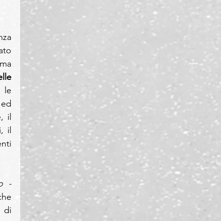
za 
to 
ma 
le 
 le 
ed 
 il 
il 
ti 
"Tra le conseguenze che la crisi scatenata dall'emergenza Covid-19 ha portato - 
he 
di 