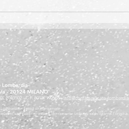
e Lombardia
6/a
- 20124 MILANO
.02.2043502 - C.F. 80154990156 -
info@confartigianato-lombardia.
mbardia - Tutti i diritti riservati
questo sito possono essere liberamente utilizzati salvo citarne l'origine