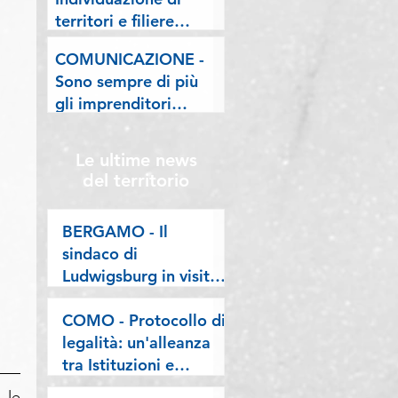
lombarde: "Le regole
territori e filiere
valgano per tutti"
pilota nell'ambito del
COMUNICAZIONE -
"Programma V.E.R.A.
Sono sempre di più
– Ecodesign etico e
gli imprenditori
valorizzazione delle
stranieri in
filiere artigiane"
Lombardia, la nostra
Le ultime news
riflessione sulla
del territorio
stampa
BERGAMO - Il
sindaco di
Ludwigsburg in visita
a Confartigianato
Bergamo: si rafforza
COMO - Protocollo di
una collaborazione
legalità: un'alleanza
lunga oltre vent’anni
tra Istituzioni e
imprese per difendere
le 