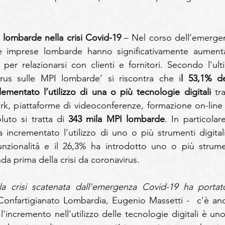
lombarde nella crisi Covid-19
 – Nel corso dell’emergen
le imprese lombarde hanno significativamente aumenta
e per relazionarsi con clienti e fornitori. Secondo l'ulti
irus sulle MPI lombarde’ si riscontra che i
l 53,1% del
ementato l’utilizzo di una o più tecnologie digitali 
tra
ork, piattaforme di videoconferenze, formazione on-line 
uto si tratta di 
343 mila MPI lombarde
. In particolare,
ncrementato l’utilizzo di uno o più strumenti digitali, 
nzionalità e il 26,3% ha introdotto uno o più strumen
nda prima della crisi da coronavirus.
Confartigianato Lombardia, Eugenio Massetti -  c'è anc
'incremento nell'utilizzo delle tecnologie digitali è uno 