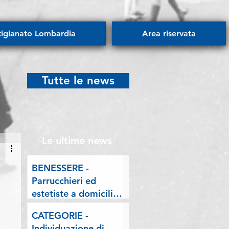
tigianato Lombardia
Area riservata
Tutte le news
Le ultime news
BENESSERE -
Parrucchieri ed
estetiste a domicilio.
Esposto delle
CATEGORIE -
Associazioni artigiane
Individuazione di