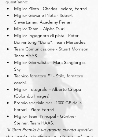
quest’anno: 
Miglior Pilota - Charles Leclerc, Ferrari  
Miglior Giovane Pilota - Robert 
Shwartzman, Academy Ferrari  
Miglior Team – Alpha Tauri  
Miglior Ingegnere di pista - Peter 
Bonnintong “Bono”, Team Mercedes.  
Team Comunicazione - Stuart Morrison, 
Team HAAS  
Miglior Giornalista – Mara Sangiorgio, 
Sky    
Tecnico fornitore F1 - Stilo, fornitore 
caschi.  
Miglior Fotografo – Alberto Crippa 
(Colombo Images)  
Premio speciale per i 1000 GP della 
Ferrari - Piero Ferrari  
Miglior Team Principal - Günther 
Steiner, Team HAAS. 
“Il Gran Premio è un grande evento sportivo 
che vuole significare il ritorno ad una 