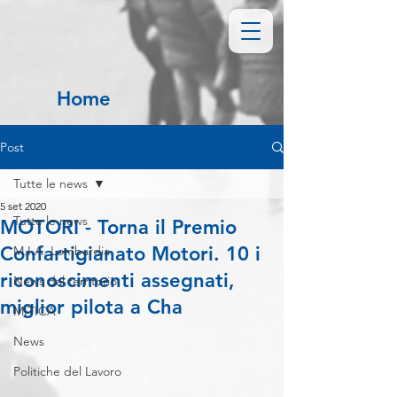
Home
Post
Tutte le news
5 set 2020
Tutte le news
MOTORI - Torna il Premio
Confartigianato Motori. 10 i
M.I.A. Lombardia
riconoscimenti assegnati,
News dal territorio
miglior pilota a Cha
MITICA
News
Politiche del Lavoro