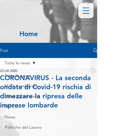
Home
Post
Tutte le news
23 ott 2020
Tutte le news
CORONAVIRUS - La seconda
ondata di Covid-19 rischia di
M.I.A. Lombardia
dimezzare la ripresa delle
News dal territorio
imprese lombarde
MITICA
News
Politiche del Lavoro