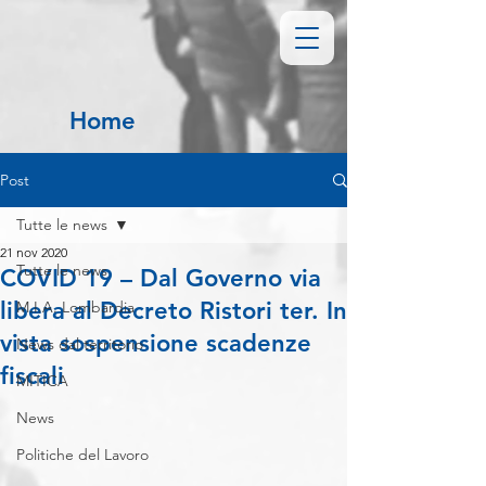
Home
Post
Tutte le news
21 nov 2020
Tutte le news
COVID 19 – Dal Governo via
libera al Decreto Ristori ter. In
M.I.A. Lombardia
vista sospensione scadenze
News dal territorio
fiscali
MITICA
News
Politiche del Lavoro