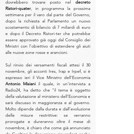
dovrebbero trovare posto nel 
decreto 
Ristori-quater
, in programma la prossima 
settimana per il varo dal parte del Governo, 
dopo la richiesta al Parlamento un nuovo 
scostamento di bilancio di 7 miliardi di euro 
e dopo il Decreto Ristori-ter che potrebbe 
essere approvato già oggi dal Consiglio dei 
Ministri con l’obiettivo di estendere gli aiuti 
alle nuove zone rosse e arancioni.
Sul rinvio dei versamenti fiscali attesi il 30 
novembre, gli acconti Ires, Irap e Irpef, si è 
espresso ieri il Vice Ministro dell’Economia 
Antonio Misiani
 il quale, in un’intervista a 
Radio24, ha detto che “il tema è oggetto 
della valutazione al ministero dell’Economia e 
sarà discusso in maggioranza e al governo. 
Molto dipende dalla durata e dall’evoluzione 
delle misure restrittive: se verranno 
prorogate e dureranno oltre il mese di 
novembre, è chiaro che come già annunciato 