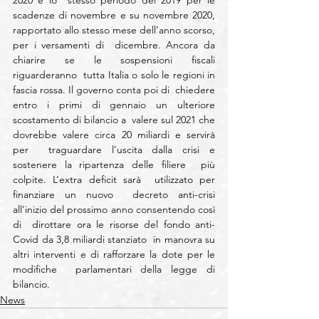
2020 e lo  stesso periodo del 2019 per le 
scadenze di novembre e su novembre 2020,  
rapportato allo stesso mese dell’anno scorso, 
per i versamenti di  dicembre. Ancora da 
chiarire se le sospensioni fiscali 
riguarderanno  tutta Italia o solo le regioni in 
fascia rossa. Il governo conta poi di  chiedere 
entro i primi di gennaio un ulteriore 
scostamento di bilancio a  valere sul 2021 che 
dovrebbe valere circa 20 miliardi e servirà 
per  traguardare l’uscita dalla crisi e 
sostenere la ripartenza delle filiere  più 
colpite. L’extra deficit sarà  utilizzato per 
finanziare un nuovo  decreto anti-crisi 
all’inizio del prossimo anno consentendo così 
di  dirottare ora le risorse del fondo anti-
Covid da 3,8 miliardi stanziato  in manovra su 
altri interventi e di rafforzare la dote per le 
modifiche  parlamentari della legge di 
bilancio.
News