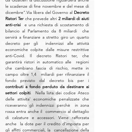
da Gualtieri la discussione riguarderà anche 
le scadenze di fine novembre e del mese di 
dicembre”.Via libera del Governo al
 Decreto 
Ristori Ter
 che prevede altri 
2 miliardi di aiuti 
anti-crisi
  e una richiesta di scostamento di 
bilancio al Parlamento da 8 miliardi  che 
servirà a finanziare a stretto giro un quarto 
decreto per gli  indennizzi alle attività 
economiche colpite dalle misure restrittive  
anti-Covid. Il decreto Ristori ter, che 
garantirà ristori in automatico alle  regioni 
che cambiano fascia di rischio, mette in 
campo oltre 1,4  miliardi per rifinanziare il 
fondo previsto dal decreto bis per i
contributi a fondo perduto da destinare ai 
settori colpiti
.  Nella lista dei codice Ateco 
delle attivita’ economiche penalizzate che  
riceveranno gli indennizzi perchè  in zona 
rossa entra anche il  commercio al dettaglio 
di calzature e accessori. Viene rafforzata 
anche  la dote per il credito d’imposta per 
gli affitti commerciali, la  cancellazione della 