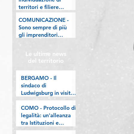
lombarde: "Le regole
territori e filiere
valgano per tutti"
pilota nell'ambito del
COMUNICAZIONE -
"Programma V.E.R.A.
Sono sempre di più
– Ecodesign etico e
gli imprenditori
valorizzazione delle
stranieri in
filiere artigiane"
Lombardia, la nostra
Le ultime news
riflessione sulla
del territorio
stampa
BERGAMO - Il
sindaco di
Ludwigsburg in visita
a Confartigianato
Bergamo: si rafforza
COMO - Protocollo di
una collaborazione
legalità: un'alleanza
lunga oltre vent’anni
tra Istituzioni e
imprese per difendere