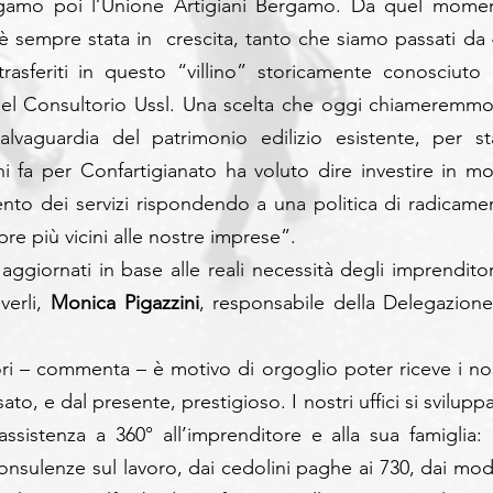
ergamo poi l’Unione Artigiani Bergamo. Da quel momen
ti è sempre stata in  crescita, tanto che siamo passati da 
asferiti in questo “villino” storicamente conosciuto d
del Consultorio Ussl. Una scelta che oggi chiameremmo 
alvaguardia del patrimonio edilizio esistente, per sta
ni fa per Confartigianato ha voluto dire investire in mo
nto dei servizi rispondendo a una politica di radicamen
pre più vicini alle nostre imprese”.
aggiornati in base alle reali necessità degli imprenditori
verli, 
Monica Pigazzini
, responsabile della Delegazione 
ri – commenta – è motivo di orgoglio poter riceve i nost
ato, e dal presente, prestigioso. I nostri uffici si svilupp
ssistenza a 360° all’imprenditore e alla sua famiglia: d
e consulenze sul lavoro, dai cedolini paghe ai 730, dai mode