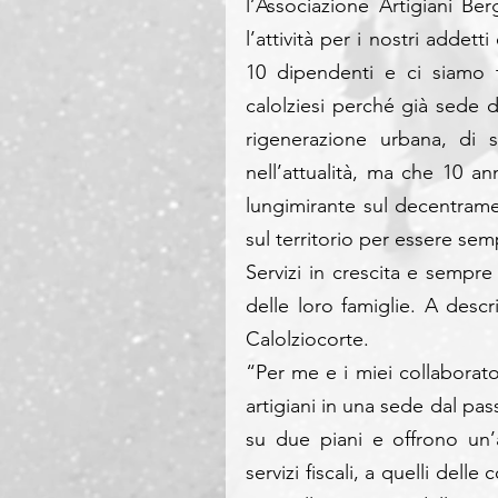
l’Associazione Artigiani B
l’attività per i nostri addet
10 dipendenti e ci siamo tr
calolziesi perché già sede 
rigenerazione urbana, di s
nell’attualità, ma che 10 an
lungimirante sul decentrame
sul territorio per essere sem
Servizi in crescita e sempre 
delle loro famiglie. A descri
Calolziocorte.
“Per me e i miei collaborato
artigiani in una sede dal pass
su due piani e offrono un’a
servizi fiscali, a quelli dell