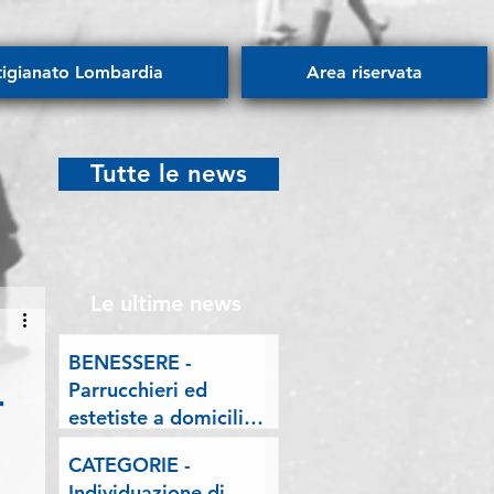
tigianato Lombardia
Area riservata
Tutte le news
Le ultime news
BENESSERE -
Parrucchieri ed
r
estetiste a domicilio.
Esposto delle
CATEGORIE -
Associazioni artigiane
Individuazione di