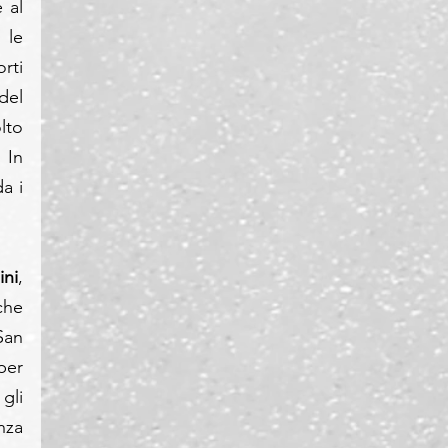
al 
le 
ti 
del 
to 
 In 
 i 
ini
, 
he 
an 
er 
li 
za 