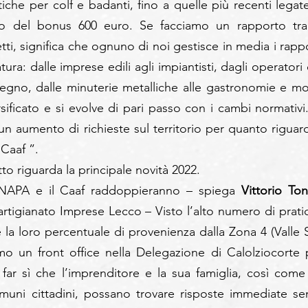
iche per colf e badanti, fino a quelle più recenti legate 
 del bonus 600 euro. Se facciamo un rapporto tra 
ti, significa che ognuno di noi gestisce in media i rappor
ura: dalle imprese edili agli impiantisti, dagli operatori 
legno, dalle minuterie metalliche alle gastronomie e mol
ersificato e si evolve di pari passo con i cambi normativi.
n aumento di richieste sul territorio per quanto riguarda
 Caaf ”.
to riguarda la principale novità 2022.
INAPA e il Caaf raddoppieranno – spiega 
Vittorio Ton
rtigianato Imprese Lecco – Visto l’alto numero di pratic
e la loro percentuale di provenienza dalla Zona 4 (Valle S
mo un front office nella Delegazione di Calolziocorte p
r far sì che l’imprenditore e la sua famiglia, così come g
omuni cittadini, possano trovare risposte immediate sen