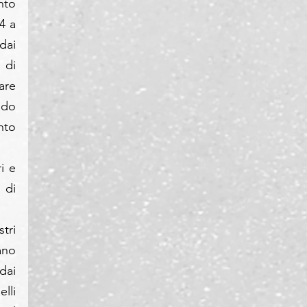
to 
4 a 
ai 
di 
re 
do 
to 
 e 
di 
ri 
ano 
ai 
lli 