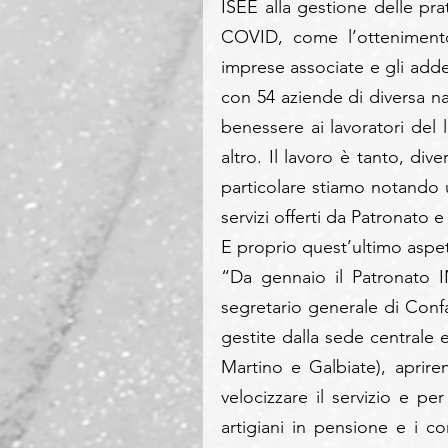
ISEE alla gestione delle prat
COVID, come l’ottenimento
imprese associate e gli addet
con 54 aziende di diversa nat
benessere ai lavoratori del 
altro. Il lavoro è tanto, div
particolare stiamo notando u
servizi offerti da Patronato e
E proprio quest’ultimo aspet
“Da gennaio il Patronato 
segretario generale di Confa
gestite dalla sede centrale 
Martino e Galbiate), aprire
velocizzare il servizio e pe
artigiani in pensione e i c