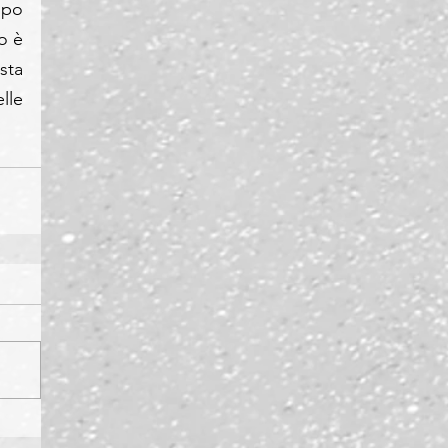
po 
 è 
ta 
lle 