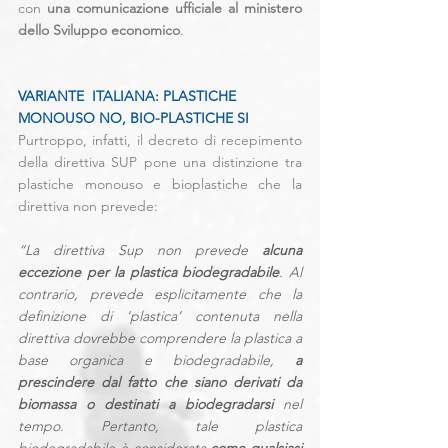
con 
una comunicazione ufficiale al ministero 
dello Sviluppo economico
.
VARIANTE  ITALIANA: PLASTICHE 
MONOUSO NO, BIO-PLASTICHE SI 
Purtroppo, infatti, il decreto di recepimento 
della direttiva SUP pone una distinzione tra 
plastiche monouso e bioplastiche che la 
direttiva non prevede: 
“La direttiva Sup non prevede 
alcuna 
eccezione per la plastica biodegradabile
. Al 
contrario, prevede esplicitamente che la 
definizione di ‘plastica’ contenuta nella 
direttiva dovrebbe comprendere la plastica a 
base organica e biodegradabile,
 a 
prescindere dal fatto che siano derivati da 
biomassa o destinati a biodegradarsi
 nel 
tempo. Pertanto, tale plastica 
biodegradabile è considerata 
come qualsiasi 