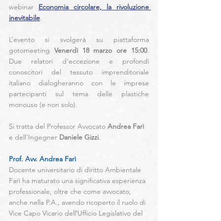
webinar 
Economia circolare, la rivoluzione 
inevitabile
.
L’evento si svolgerà su piattaforma 
gotomeeting 
Venerdì 18 marzo ore 15:00
. 
Due relatori d’eccezione e profondi 
conoscitori del tessuto imprenditoriale 
italiano dialogheranno con le imprese 
partecipanti sul tema delle plastiche 
monouso (e non solo).
Si tratta del Professor Avvocato 
Andrea Farì
e dell’Ingegner 
Daniele Gizzi
.
Prof. Avv. Andrea Farì
Docente universitario di diritto Ambientale 
Farì ha maturato una significativa esperienza 
professionale, oltre che come avvocato, 
anche nella P.A., avendo ricoperto il ruolo di 
Vice Capo Vicario dell′Ufficio Legislativo del 