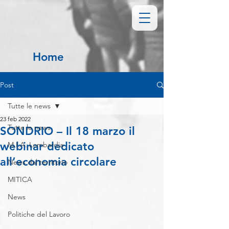
Home
Post
Tutte le news
23 feb 2022
Tutte le news
SONDRIO – Il 18 marzo il
webinar dedicato
M.I.A. Lombardia
all’economia circolare
News dal territorio
MITICA
News
Politiche del Lavoro