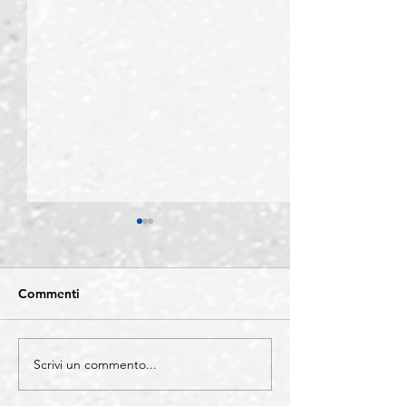
Commenti
Scrivi un commento...
COMO - Protocollo di
BERGAMO -
legalità: un'alleanza tra
Confartigianato