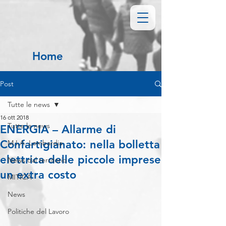
Home
Post
Tutte le news
16 ott 2018
Tutte le news
ENERGIA – Allarme di
Confartigianato: nella bolletta
M.I.A. Lombardia
elettrica delle piccole imprese
News dal territorio
un extra costo
MITICA
News
Politiche del Lavoro