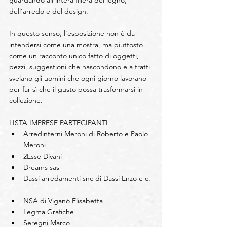
guardando all’intera filiera del legno, 
dell’arredo e del design.
In questo senso, l’esposizione non è da 
intendersi come una mostra, ma piuttosto 
come un racconto unico fatto di oggetti, 
pezzi, suggestioni che nascondono e a tratti 
svelano gli uomini che ogni giorno lavorano 
per far sì che il gusto possa trasformarsi in 
collezione.  
LISTA IMPRESE PARTECIPANTI 
Arredinterni Meroni di Roberto e Paolo 
Meroni  
2Esse Divani  
Dreams sas  
Dassi arredamenti snc di Dassi Enzo e c. 
NSA di Viganò Elisabetta  
Legma Grafiche  
Seregni Marco  