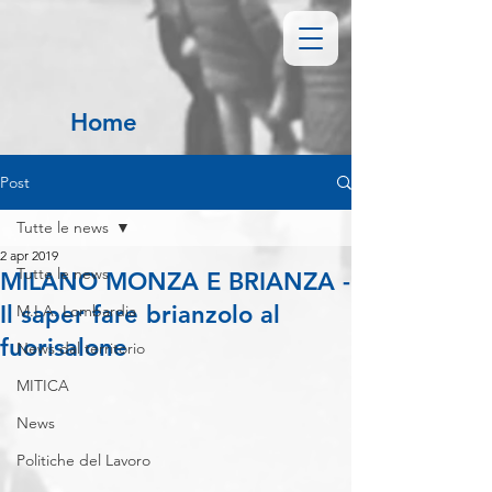
Home
Post
Tutte le news
2 apr 2019
Tutte le news
MILANO MONZA E BRIANZA -
Il saper fare brianzolo al
M.I.A. Lombardia
fuorisalone
News dal territorio
MITICA
News
Politiche del Lavoro