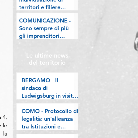
lombarde: "Le regole
territori e filiere
valgano per tutti"
pilota nell'ambito del
COMUNICAZIONE -
"Programma V.E.R.A.
Sono sempre di più
– Ecodesign etico e
gli imprenditori
valorizzazione delle
stranieri in
filiere artigiane"
Lombardia, la nostra
Le ultime news
riflessione sulla
del territorio
stampa
BERGAMO - Il
sindaco di
Ludwigsburg in visita
a Confartigianato
Bergamo: si rafforza
COMO - Protocollo di
4, 
una collaborazione
legalità: un'alleanza
le 
lunga oltre vent’anni
tra Istituzioni e
la 
imprese per difendere