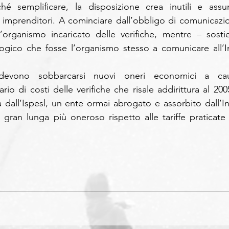
ché semplificare, la disposizione crea inutili e assur
i imprenditori. A cominciare dall’obbligo di comunicazio
ll’organismo incaricato delle verifiche, mentre – sostie
ogico che fosse l’organismo stesso a comunicare all’Ina
i devono sobbarcarsi nuovi oneri economici a cau
ario di costi delle verifiche che risale addirittura al 200
a dall’Ispesl, un ente ormai abrogato e assorbito dall’Inai
i gran lunga più oneroso rispetto alle tariffe praticate s