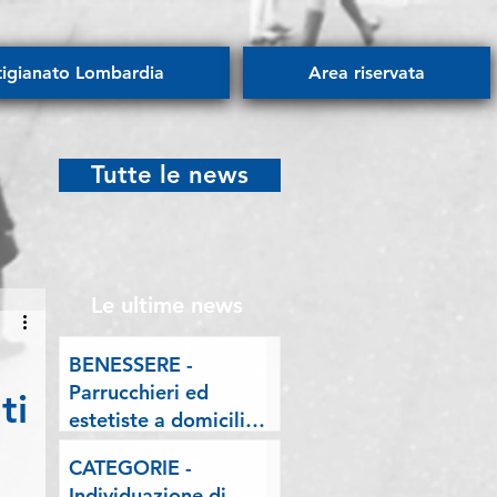
tigianato Lombardia
Area riservata
Tutte le news
Le ultime news
BENESSERE -
Parrucchieri ed
ti
estetiste a domicilio.
Esposto delle
CATEGORIE -
Associazioni artigiane
Individuazione di