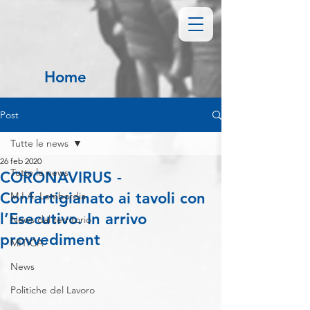
Home
Post
Tutte le news
26 feb 2020
Tutte le news
CORONAVIRUS -
Confartigianato ai tavoli con
M.I.A. Lombardia
l’Esecutivo. In arrivo
News dal territorio
provvediment
MITICA
News
Politiche del Lavoro