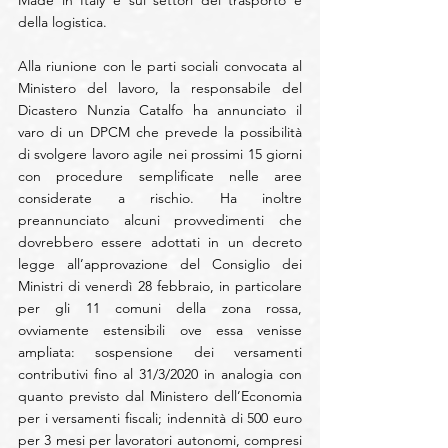
Made in Italy e sui settori del trasporto e 
della logistica.
Alla riunione con le parti sociali convocata al 
Ministero del lavoro, la responsabile del 
Dicastero Nunzia Catalfo ha annunciato il 
varo di un DPCM che prevede la possibilità 
di svolgere lavoro agile nei prossimi 15 giorni 
con procedure semplificate nelle aree 
considerate a rischio. Ha inoltre 
preannunciato alcuni provvedimenti che 
dovrebbero essere adottati in un decreto 
legge all’approvazione del Consiglio dei 
Ministri di venerdì 28 febbraio, in particolare 
per gli 11 comuni della zona rossa, 
ovviamente estensibili ove essa venisse 
ampliata: sospensione dei versamenti 
contributivi fino al 31/3/2020 in analogia con 
quanto previsto dal Ministero dell’Economia 
per i versamenti fiscali; indennità di 500 euro 
per 3 mesi per lavoratori autonomi, compresi 