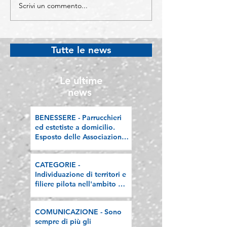
Scrivi un commento...
CATEGORIE -
COMUNICAZIO
Individuazione di
Sono sempre di 
territori e filiere pilota
imprenditori str
nell'ambito del
Lombardia, la n
Tutte le news
"Programma V.E.R.A. –
riflessione sull
Ecodesign etico e
valorizzazione delle
Le ultime
filiere artigiane"
news
BENESSERE - Parrucchieri
ed estetiste a domicilio.
Esposto delle Associazioni
artigiane lombarde: "Le
regole valgano per tutti"
CATEGORIE -
Individuazione di territori e
filiere pilota nell'ambito del
"Programma V.E.R.A. –
Ecodesign etico e
COMUNICAZIONE - Sono
valorizzazione delle filiere
sempre di più gli
artigiane"