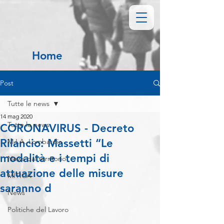
Home
Post
Tutte le news
14 mag 2020
Tutte le news
CORONAVIRUS - Decreto
Rilancio: Massetti “Le
M.I.A. Lombardia
modalità e i tempi di
News dal territorio
attuazione delle misure
MITICA
saranno d
News
Politiche del Lavoro