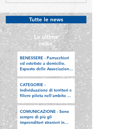
Individuazione di
Sono sempre di 
territori e filiere pilota
imprenditori str
nell'ambito del
Lombardia, la n
Tutte le news
"Programma V.E.R.A. –
riflessione sull
Ecodesign etico e
valorizzazione delle
Le ultime
filiere artigiane"
news
BENESSERE - Parrucchieri
ed estetiste a domicilio.
Esposto delle Associazioni
artigiane lombarde: "Le
regole valgano per tutti"
CATEGORIE -
Individuazione di territori e
filiere pilota nell'ambito del
"Programma V.E.R.A. –
Ecodesign etico e
COMUNICAZIONE - Sono
valorizzazione delle filiere
sempre di più gli
artigiane"
imprenditori stranieri in
Lombardia, la nostra