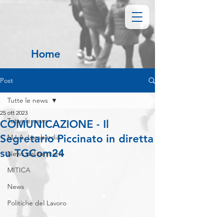
Home
Post
Tutte le news
25 ott 2023
Tutte le news
COMUNICAZIONE - Il
Segretario Piccinato in diretta
M.I.A. Lombardia
su TGCom24
News dal territorio
MITICA
News
Politiche del Lavoro