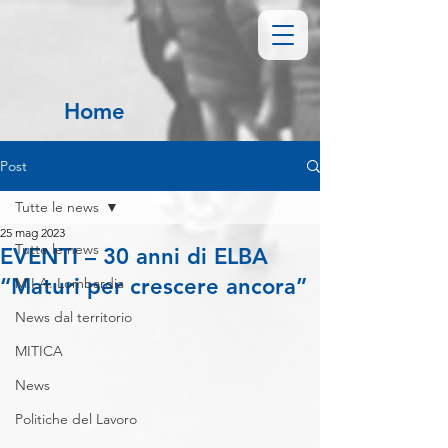
Home
Post
Tutte le news
25 mag 2023
Tutte le news
EVENTI – 30 anni di ELBA
“Maturi per crescere ancora”
M.I.A. Lombardia
News dal territorio
MITICA
News
Politiche del Lavoro