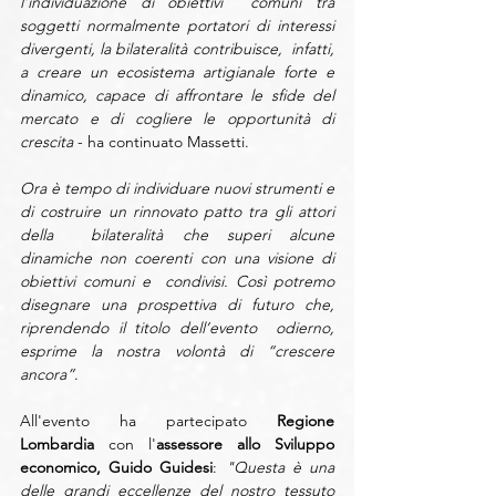
l’individuazione di obiettivi  comuni tra 
soggetti normalmente portatori di interessi 
divergenti, la bilateralità contribuisce,  infatti, 
a creare un ecosistema artigianale forte e 
dinamico, capace di affrontare le sfide del  
mercato e di cogliere le opportunità di 
crescita 
- ha continuato Massetti.
Ora è tempo di individuare nuovi strumenti e 
di costruire un rinnovato patto tra gli attori 
della  bilateralità che superi alcune 
dinamiche non coerenti con una visione di 
obiettivi comuni e  condivisi. Così potremo 
disegnare una prospettiva di futuro che, 
riprendendo il titolo dell’evento  odierno, 
esprime la nostra volontà di “crescere 
ancora”
.  
All'evento ha partecipato 
Regione 
Lombardia
 con l'
assessore allo Sviluppo 
economico, Guido Guidesi
: 
"Questa è una 
delle grandi eccellenze del nostro tessuto 