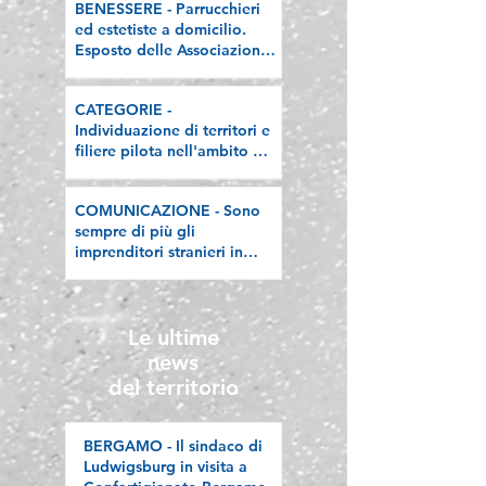
BENESSERE - Parrucchieri
ed estetiste a domicilio.
Esposto delle Associazioni
artigiane lombarde: "Le
regole valgano per tutti"
CATEGORIE -
Individuazione di territori e
filiere pilota nell'ambito del
"Programma V.E.R.A. –
Ecodesign etico e
COMUNICAZIONE - Sono
valorizzazione delle filiere
sempre di più gli
artigiane"
imprenditori stranieri in
Lombardia, la nostra
riflessione sulla stampa
Le ultime
news
del territorio
BERGAMO - Il sindaco di
Ludwigsburg in visita a