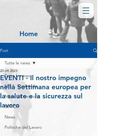
Home
Post
Tutte le news
20 ott 2023
Tutte le news
EVENTI - Il nostro impegno
nella Settimana europea per
M.I.A. Lombardia
la salute e la sicurezza sul
News dal territorio
lavoro
MITICA
News
Politiche del Lavoro