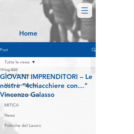
Home
Post
Tutte le news
19 lug 2022
Tutte le news
GIOVANI IMPRENDITORI – Le
nostre "4chiacchiere con…"
M.I.A. Lombardia
Vincenzo Galasso
News dal territorio
MITICA
News
Politiche del Lavoro