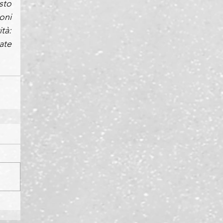
to 
ni 
à: 
te 