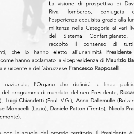
La visione di prospettiva di 
Dav
Riva
, lombardo, coniugata c
l’esperienza acquisita grazie alla lu
militanza nella Categoria ai vari live
del Sistema Confartigianato, 
raccolto il consenso di tutti
enti, che lo hanno eletto all’unanimità 
Presidente 
ì come hanno acclamato la vicepresidenza di 
Maurizio Ba
ale uscente e dell’abruzzese 
Francesco Rapposelli
.
nazionale, l’Organo che definirà le linee politic
se del programma di mandato del neo Presidente, 
Riccar
), 
Luigi Chiandetti 
(Friuli V.G.), 
Anna Dallemulle 
e Monacelli 
(Lazio), 
Daniele Patton 
(Trento), 
iemonte).
con le scuole del proprio territorio, il Presidente è 