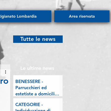
tigianato Lombardia
Area riservata
Tutte le news
Le ultime news
tro
BENESSERE -
Parrucchieri ed
estetiste a domicilio.
Esposto delle
CATEGORIE -
Associazioni artigiane
Individuazione di