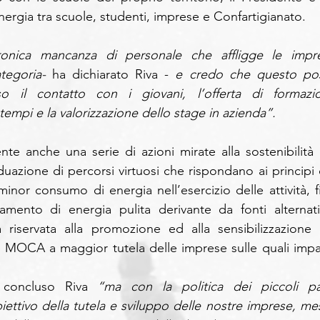
nergia tra scuole, studenti, imprese e Confartigianato.
onica mancanza di personale che affligge le impre
tegoria- 
ha dichiarato Riva -
 e credo che questo pos
so il contatto con i giovani, l’offerta di formazio
tempi e la valorizzazione dello stage in azienda”.
e anche una serie di azioni mirate alla sostenibilità n
viduazione di percorsi virtuosi che rispondano ai principi 
minor consumo di energia nell’esercizio delle attività, fi
namento di energia pulita derivante da fonti alternativ
à riservata alla promozione ed alla sensibilizzazione n
ne MOCA a maggior tutela delle imprese sulle quali impat
concluso Riva
 “ma con la politica dei piccoli pas
ettivo della tutela e sviluppo delle nostre imprese, mes