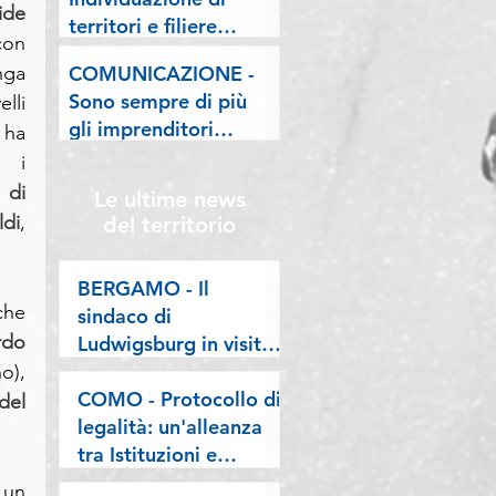
lombarde: "Le regole
ide
territori e filiere
valgano per tutti"
on 
pilota nell'ambito del
nga 
COMUNICAZIONE -
"Programma V.E.R.A.
Sono sempre di più
lli 
– Ecodesign etico e
gli imprenditori
ha 
valorizzazione delle
stranieri in
 i 
filiere artigiane"
Lombardia, la nostra
di 
Le ultime news
riflessione sulla
ldi
, 
del territorio
stampa
BERGAMO - Il
he 
sindaco di
do 
Ludwigsburg in visita
a Confartigianato
(Bolzano), 
Bergamo: si rafforza
COMO - Protocollo di
Nicola Pradel 
una collaborazione
legalità: un'alleanza
lunga oltre vent’anni
tra Istituzioni e
imprese per difendere
un 