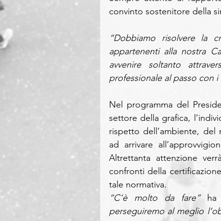
convinto sostenitore della si
“Dobbiamo risolvere la cr
appartenenti alla nostra Ca
avvenire soltanto attraver
professionale al passo con i 
Nel programma del President
settore della grafica, l’indi
rispetto dell’ambiente, del 
ad arrivare all’approvvigio
Altrettanta attenzione verr
confronti della certificazio
tale normativa.
“C’è molto da fare” 
ha 
perseguiremo al meglio l’obi