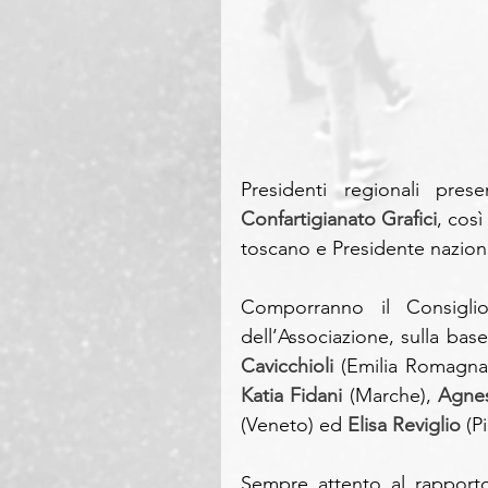
Presidenti regionali pres
Confartigianato Grafici
, cos
toscano e Presidente nazion
Comporranno il Consiglio 
dell’Associazione, sulla ba
Cavicchioli 
(Emilia Romagna
Katia Fidani 
(Marche), 
Agnes
(Veneto) ed 
Elisa Reviglio 
(P
Sempre attento al rapporto 