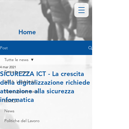
Home
Post
Tutte le news
4 mar 2021
Tutte le news
SICUREZZA ICT - La crescita
della digitalizzazione richiede
M.I.A. Lombardia
attenzione alla sicurezza
News dal territorio
informatica
MITICA
News
Politiche del Lavoro