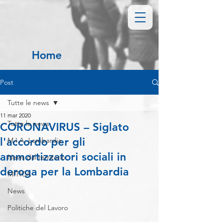
Home
Post
Tutte le news
11 mar 2020
Tutte le news
CORONAVIRUS – Siglato
l'accordo per gli
M.I.A. Lombardia
ammortizzatori sociali in
News dal territorio
deroga per la Lombardia
MITICA
News
Politiche del Lavoro