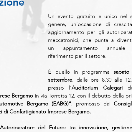
azione
Un evento gratuito e unico nel s
genere, un’occasione di crescita
aggiornamento per gli autoriparato
meccatronici, che punta a diventa
un appuntamento annuale 
riferimento per il settore.
È quello in programma 
sabato
settembre
, dalle ore 8.30 alle 12.3
presso l’
Auditorium Calegari
 del
prese Bergamo
 in via Torretta 12, con il debutto della pr
Automotive Bergamo (EABG)”
, promosso dai 
Consigli
izi di Confartigianato Imprese Bergamo.
’Autoriparatore del Futuro: tra innovazione, gestione