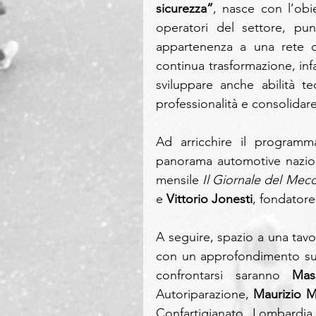
sicurezza”
, nasce con l’obie
operatori del settore, pun
appartenenza a una rete c
continua trasformazione, inf
sviluppare anche abilità te
professionalità e consolidare 
Ad arricchire il programma
panorama automotive nazion
mensile 
Il Giornale del Mec
e 
Vittorio Jonesti
, fondator
A seguire, spazio a una tavo
con un approfondimento sulle
confrontarsi saranno 
Mas
Autoriparazione, 
Maurizio M
Confartigianato Lombardia