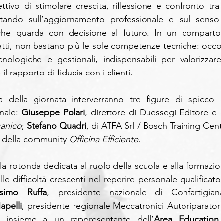
ttivo di stimolare crescita, riflessione e confronto tra g
tando sull’aggiornamento professionale e sul senso 
he guarda con decisione al futuro. In un comparto 
atti, non bastano più le sole competenze tecniche: occor
cnologiche e gestionali, indispensabili per valorizzare 
il rapporto di fiducia con i clienti.
 della giornata interverranno tre figure di spicco d
ale: 
Giuseppe Polari
, direttore di Duessegi Editore e d
canico
; 
Stefano Quadri
, di ATFA Srl / Bosch Training Cent
e della community 
Officina Efficiente
.
la rotonda dedicata al ruolo della scuola e alla formazion
 difficoltà crescenti nel reperire personale qualificato.
simo Ruffa
, presidente nazionale di Confartigiana
apelli
, presidente regionale Meccatronici Autoriparatori 
, insieme a un rappresentante dell’
Area Education