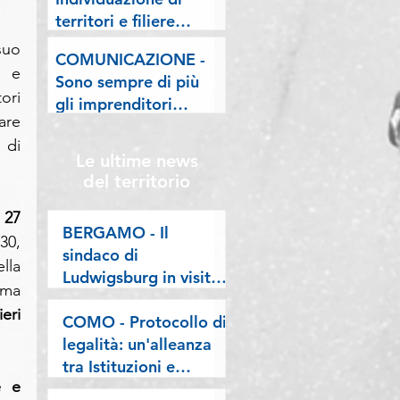
lombarde: "Le regole
territori e filiere
valgano per tutti"
pilota nell'ambito del
uo 
COMUNICAZIONE -
"Programma V.E.R.A.
 e 
Sono sempre di più
– Ecodesign etico e
ri 
gli imprenditori
valorizzazione delle
re 
stranieri in
filiere artigiane"
di 
Lombardia, la nostra
Le ultime news
riflessione sulla
del territorio
stampa
27 
BERGAMO - Il
0, 
sindaco di
la 
Ludwigsburg in visita
ima 
a Confartigianato
eri 
Bergamo: si rafforza
COMO - Protocollo di
una collaborazione
legalità: un'alleanza
lunga oltre vent’anni
tra Istituzioni e
 e 
imprese per difendere