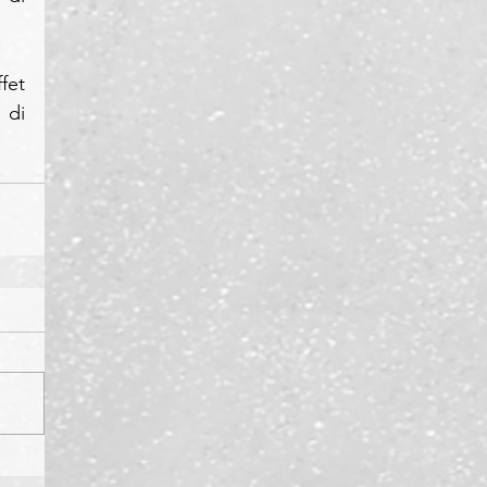
et 
di 